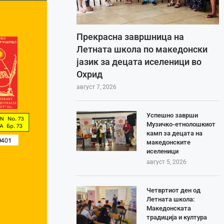
Прекрасна завршница на
Летната школа по македонски
јазик за децата иселеници во
Охрид
август 7, 2026
Успешно заврши
Музичко-етнолошкиот
камп за децата на
македонските
иселеници
август 5, 2026
Четвртиот ден од
Летната школа:
Македонската
традиција и култура