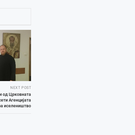
NEXT POST
и од Црковната
сети Агенцијата
за иселеништво