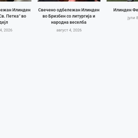
лежан Илинден
Свечено одбележан Илинден
Илинден Фе
Св. Петка“ во
во Бризбен со литургија и
јули 
дејл
народна веселба
4, 2026
август 4, 2026