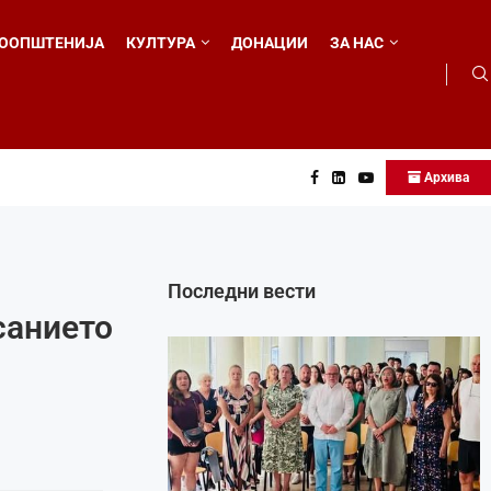
ООПШТЕНИЈА
КУЛТУРА
ДОНАЦИИ
ЗА НАС
Архива
...
Последни вести
санието