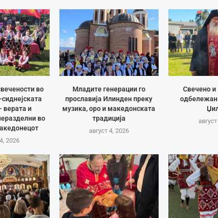
вечености во
Младите генерации го
Свечено и
-сиднејската
прославија Илинден преку
одбележан
– верата и
музика, оро и македонската
Џи
неразделни во
традиција
август
Македонецот
август 4, 2026
4, 2026