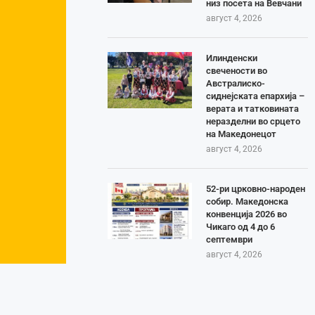
низ посета на Вевчани
август 4, 2026
Илинденски
свечености во
Австралиско-
сиднејската епархија –
верата и татковината
неразделни во срцето
на Македонецот
август 4, 2026
52-ри црковно-народен
собир. Македонска
конвенција 2026 во
Чикаго од 4 до 6
септември
август 4, 2026