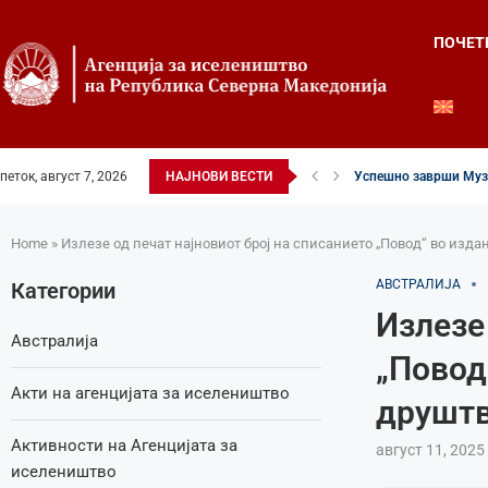
ПОЧЕТ
петок, август 7, 2026
НАЈНОВИ ВЕСТИ
Успешно заврши Музи
Четвртиот ден од Лет
Илинденски свеченост
52-ри црковно-народе
Илинден во фокусот н
Младите генерации г
Свечено и молитвен
Свечено одбележан И
Свечено одбележан И
Home
»
Излезе од печат најновиот број на списанието „Повод“ во изда
АВСТРАЛИЈА
Категории
Излезе
Австралија
„Повод
Акти на агенцијата за иселеништво
друштв
Активности на Агенцијата за
август 11, 2025
иселеништво