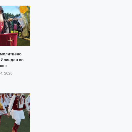
 молитвено
 Илинден во
лонг
 4, 2026