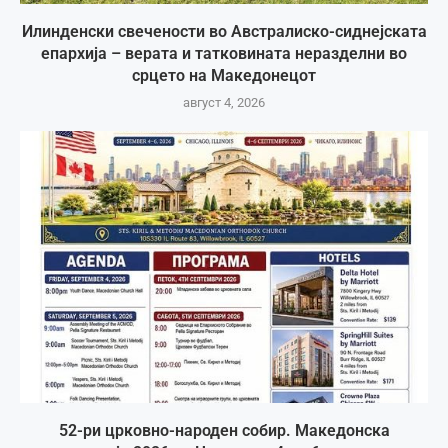
Илинденски свечености во Австралиско-сиднејската
епархија – верата и татковината неразделни во
срцето на Македонецот
август 4, 2026
52-ри црковно-народен собир. Македонска