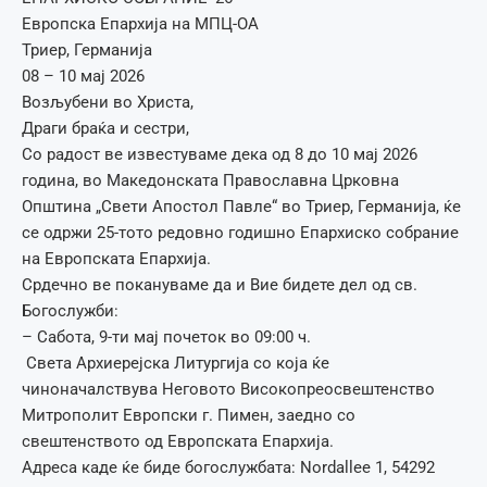
Европска Епархија на МПЦ-ОА
Триер, Германија
08 – 10 мај 2026
Возљубени во Христа,
Драги браќа и сестри,
Со радост ве известуваме дека од 8 до 10 мај 2026
година, во Македонската Православна Црковна
Општина „Свети Апостол Павле“ во Триер, Германија, ќе
се одржи 25-тото редовно годишно Епархиско собрание
на Европската Епархија.
Срдечно ве покануваме да и Вие бидете дел од св.
Богослужби:
– Сабота, 9-ти мај почеток во 09:00 ч.
Света Архиерејска Литургија со која ќе
чиноначалствува Неговото Високопреосвештенство
Митрополит Европски г. Пимен, заедно со
свештенството од Европската Епархија.
Адреса каде ќе биде богослужбата: Nordallee 1, 54292