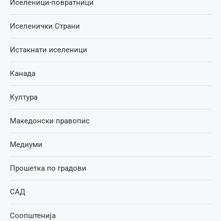
Иселеници-повратници
Иселенички Страни
Истакнати иселеници
Канада
Култура
Македонски правопис
Медиуми
Прошетка по градови
САД
Соопштенија