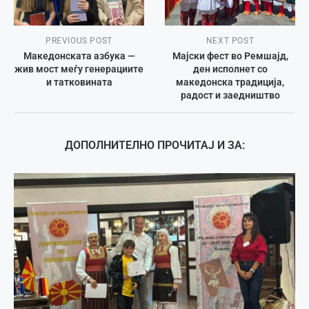
PREVIOUS POST
NEXT POST
Македонската азбука —
Мајски фест во Ремшајд,
жив мост меѓу генерациите
ден исполнет со
и татковината
македонска традиција,
радост и заедништво
ДОПОЛНИТЕЛНО ПРОЧИТАЈ И ЗА: