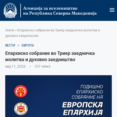
Home
»
Епархиско собрание во Триер заедничка молитва и
духовно заедништво
ВЕСТИ
ЕВРОПА
Епархиско собрание во Триер заедничка
молитва и духовно заедништво
мај 11, 2026
107
views