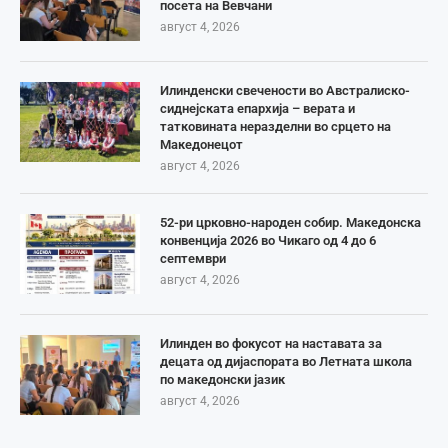
посета на Вевчани
август 4, 2026
Илинденски свечености во Австралиско-
сиднејската епархија – верата и
татковината неразделни во срцето на
Македонецот
август 4, 2026
52-ри црковно-народен собир. Македонска
конвенција 2026 во Чикаго од 4 до 6
септември
август 4, 2026
Илинден во фокусот на наставата за
децата од дијаспората во Летната школа
по македонски јазик
август 4, 2026