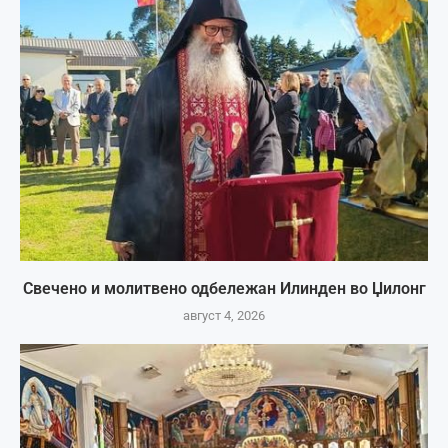
Свечено и молитвено одбележан Илинден во Џилонг
август 4, 2026