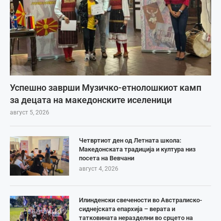
Успешно заврши Музичко-етнолошкиот камп
за децата на македонските иселеници
август 5, 2026
Четвртиот ден од Летната школа:
Македонската традиција и култура низ
посета на Вевчани
август 4, 2026
Илинденски свечености во Австралиско-
сиднејската епархија – верата и
татковината неразделни во срцето на