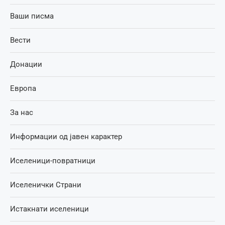
Ваши писма
Вести
Донации
Европа
За нас
Информации од јавен карактер
Иселеници-повратници
Иселенички Страни
Истакнати иселеници