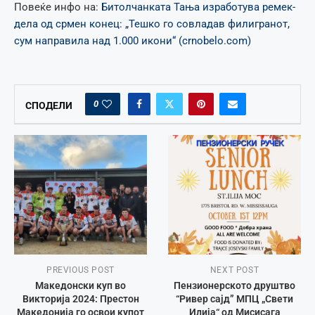
Повеќе инфо на:
Битолчанката Тања изработува ремек-
дела од срмен конец: „Тешко го совладав филигранот,
сум направила над 1.000 икони“ (crnobelo.com)
0
СПОДЕЛИ
PREVIOUS POST
NEXT POST
Македонски куп во
Пензионерското друштво
Викторија 2024: Престон
“Ривер сајд” МПЦ „Свети
Македонија го освои купот
Илија“ од Мисисага