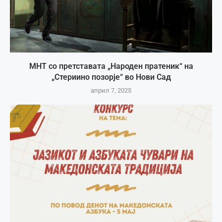
МНТ со претставата „Народен пратеник“ на
„Стериино позорје“ во Нови Сад
април 7, 2025