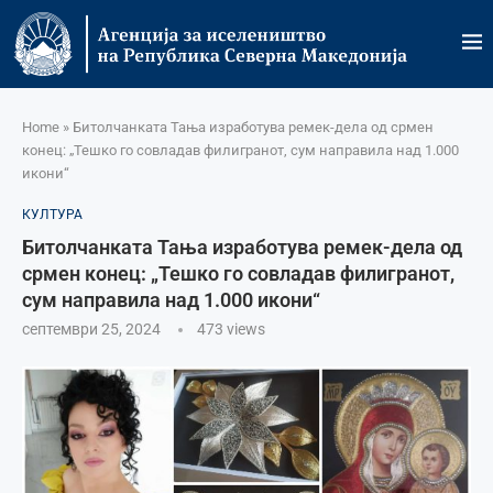
Home
»
Битолчанката Тања изработува ремек-дела од срмен
конец: „Тешко го совладав филигранот, сум направила над 1.000
икони“
КУЛТУРА
Битолчанката Тања изработува ремек-дела од
срмен конец: „Тешко го совладав филигранот,
сум направила над 1.000 икони“
септември 25, 2024
473
views