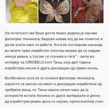
На почетокот ми беше доста тешко додека ја научам
филигран техниката, бидејќи немав кој да ми помогне и
да ме упати како се работи. Кога ќе погледнам наназад
во моите први изработки секогаш морам да си најдам
некоја маана, а тоа ми се случува и сега“ – вели во
интервју за CRNOBELO.com Тања, која две години
изработува икони и други декорации од срмен конец.
Вообичаено кога ќе се спомне филигран техниката,
најчесто се мисли на накит и декорации изработени од
сребрена жица, но Тања нашла начин како да ја
искористи истата техника со други материјали и денес
да изработува ремек дела со нејзин, препознатлив стил.