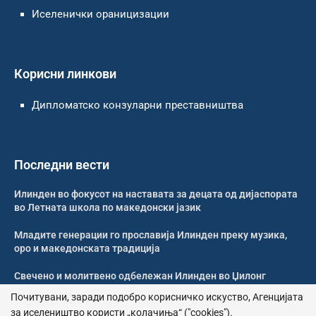
Иселенички ораницизации
Корисни линкови
Дипломатско конзуларни преставништва
Последни вести
Илинден во фокусот на наставата за децата од дијаспората
во Летната школа по македонски јазик
Младите генерации го прославија Илинден преку музика,
оро и македонската традиција
Свечено и молитвено одбележан Илинден во Џилонг
Почитувани, заради подобро корисничко искуство, Агенцијата
Свечено одбележан Илинден во црквата „Св. Петка“ во
за иселеништво користи „колачиња“ ("cookies").