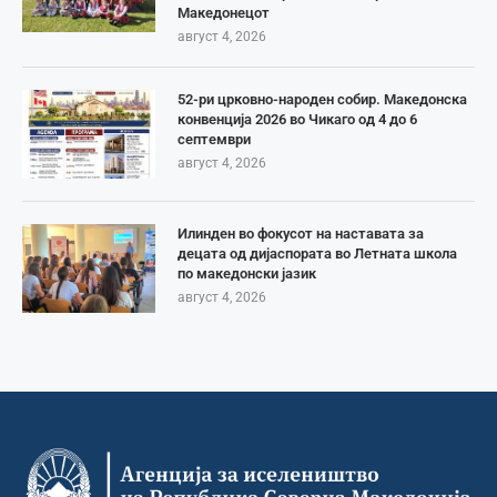
Македонецот
август 4, 2026
52-ри црковно-народен собир. Македонска
конвенција 2026 во Чикаго од 4 до 6
септември
август 4, 2026
Илинден во фокусот на наставата за
децата од дијаспората во Летната школа
по македонски јазик
август 4, 2026