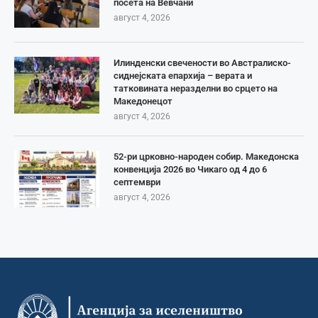
посета на Вевчани
август 4, 2026
Илинденски свечености во Австралиско-
сиднејската епархија – верата и
татковината неразделни во срцето на
Македонецот
август 4, 2026
52-ри црковно-народен собир. Македонска
конвенција 2026 во Чикаго од 4 до 6
септември
август 4, 2026