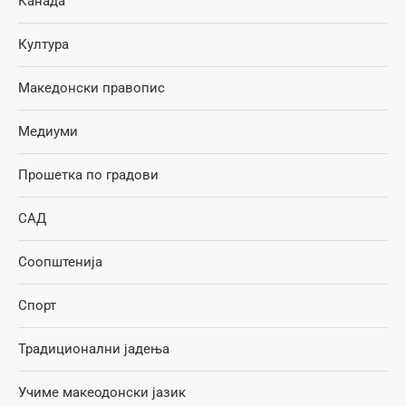
Канада
Култура
Македонски правопис
Медиуми
Прошетка по градови
САД
Соопштенија
Спорт
Традиционални јадења
Учиме макеодонски јазик