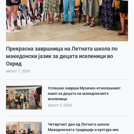
Прекрасна завршница на Летната школа по
македонски јазик за децата иселеници во
Охрид
август 7, 2026
Успешно заврши Музичко-етнолошкиот
камп за децата на македонските
иселеници
август 5, 2026
Четвртиот ден од Летната школа:
Македонската традиција и култура низ