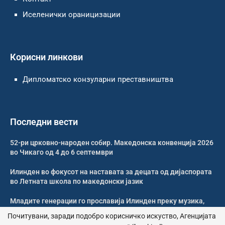
Иселенички ораницизации
Корисни линкови
Дипломатско конзуларни преставништва
Последни вести
52-ри црковно-народен собир. Македонска конвенција 2026
во Чикаго од 4 до 6 септември
Илинден во фокусот на наставата за децата од дијаспората
во Летната школа по македонски јазик
Младите генерации го прославија Илинден преку музика,
оро и македонската традиција
Почитувани, заради подобро корисничко искуство, Агенцијата