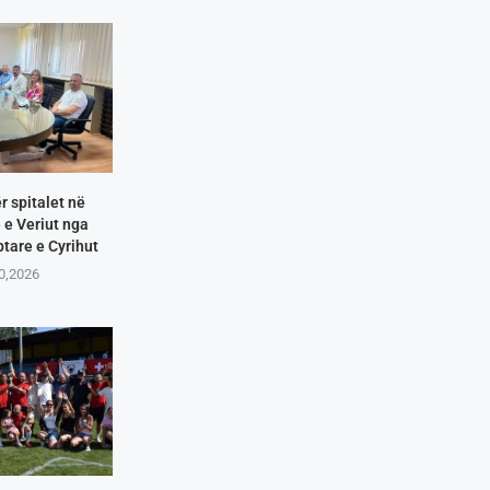
r spitalet në
e Veriut nga
tare e Cyrihut
10,2026