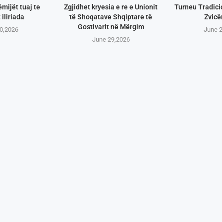
ëmijët tuaj te
Zgjidhet kryesia e re e Unionit
Turneu Tradici
 iliriada
të Shoqatave Shqiptare të
Zvicë
Gostivarit në Mërgim
0,2026
June 
June 29,2026