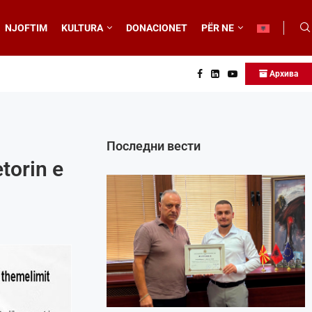
NJOFTIM
KULTURA
DONACIONET
PËR NE
Архива
Последни вести
torin e