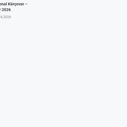
onal Kërçovar –
r 2026
24,2026