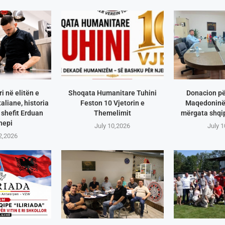
i në elitën e
Shoqata Humanitare Tuhini
Donacion pë
aliane, historia
Feston 10 Vjetorin e
Maqedoninë 
shefit Erduan
Themelimit
mërgata shqip
hepi
July 10,2026
July 
2,2026