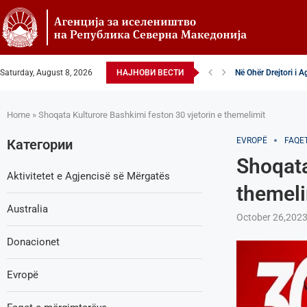
Saturday, August 8, 2026
НАЈНОВИ ВЕСТИ
Në Ohër Drejtori i 
Zëvendësdrejtori i A
Zëvendës Drejtori i
VENDIM – Këshillta
Nga Gostivari në eli
Zëvendës Drejtori i
Shoqata Humanitare
Donacion për spital
Shpallje e brendsh
Home
»
Shoqata Kulturore Bashkimi feston 30 vjetorin e themelimit
EVROPË
FAQE
Категории
Shoqata
Aktivitetet e Agjencisë së Мërgatës
themeli
Australia
October 26,202
Donacionet
Evropë