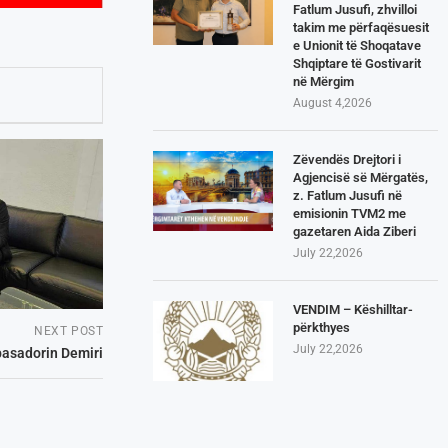
Fatlum Jusufi, zhvilloi
takim me përfaqësuesit
e Unionit të Shoqatave
Shqiptare të Gostivarit
në Mërgim
August 4,2026
Zëvendës Drejtori i
Agjencisë së Mërgatës,
z. Fatlum Jusufi në
emisionin TVM2 me
gazetaren Aida Ziberi
July 22,2026
VENDIM – Këshilltar-
përkthyes
NEXT POST
July 22,2026
basadorin Demiri