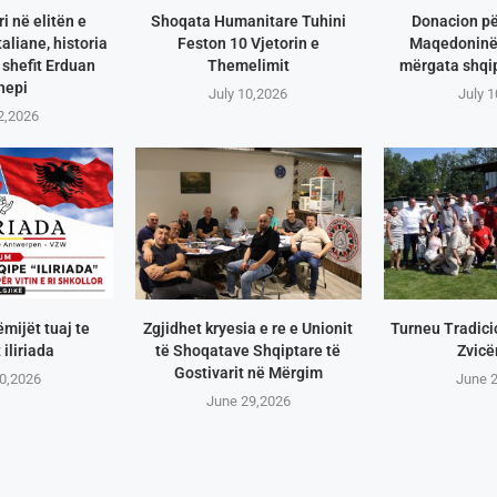
i në elitën e
Shoqata Humanitare Tuhini
Donacion pë
aliane, historia
Feston 10 Vjetorin e
Maqedoninë 
shefit Erduan
Themelimit
mërgata shqip
hepi
July 10,2026
July 
2,2026
ëmijët tuaj te
Zgjidhet kryesia e re e Unionit
Turneu Tradici
 iliriada
të Shoqatave Shqiptare të
Zvicë
Gostivarit në Mërgim
0,2026
June 
June 29,2026