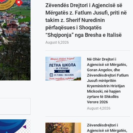
Zëvendës Drejtori i Agjencisë së
Mërgatës z. Fatlum Jusufi, priti në
takim z. Sherif Nuredinin
përfaqësues i Shoqatës
“Shqiponja” nga Bresha e Italisë
August 6,2026
Në Ohër Drejtori i
Agjencisë së Mërgatës,
Goran Angelov, dhe
Zëvendësdrejtori Fatlum
Jusufi mirëpritën
Kryeministrin Hristijan
Mickoski, në hapjen
zyrtare të Shkollës
Verore 2026
August 4,2026
Zëvendësdrejtori i
Agjencisë së Mërgatës,