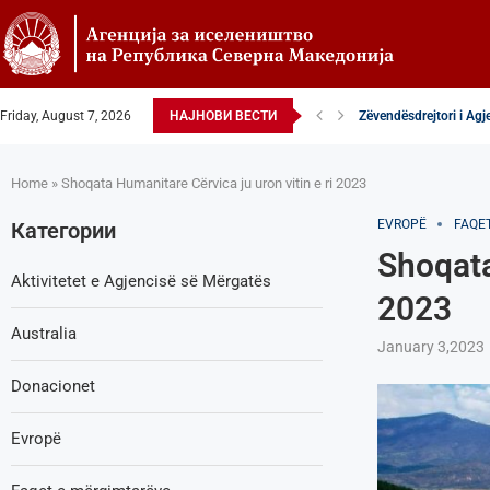
Friday, August 7, 2026
НАЈНОВИ ВЕСТИ
Zëvendësdrejtori i Agj
Zëvendës Drejtori i Ag
VENDIM – Këshilltar-p
Nga Gostivari në elitën
Zëvendës Drejtori i Ag
Shoqata Humanitare Tu
Donacion për spitalet 
Shpallje e brendshme 
Home
»
Shoqata Humanitare Cërvica ju uron vitin e ri 2023
EVROPË
FAQE
Категории
Shoqata
Aktivitetet e Agjencisë së Мërgatës
2023
Australia
January 3,2023
Donacionet
Evropë