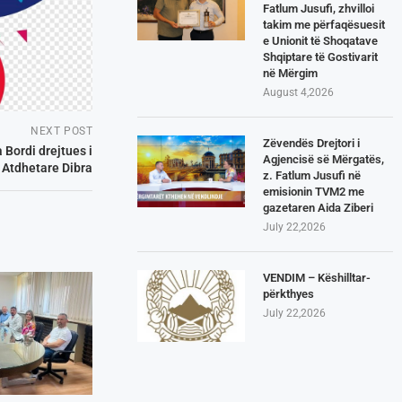
Fatlum Jusufi, zhvilloi
takim me përfaqësuesit
e Unionit të Shoqatave
Shqiptare të Gostivarit
në Mërgim
August 4,2026
NEXT POST
Zëvendës Drejtori i
 Bordi drejtues i
Agjencisë së Mërgatës,
 Atdhetare Dibra
z. Fatlum Jusufi në
emisionin TVM2 me
gazetaren Aida Ziberi
July 22,2026
VENDIM – Këshilltar-
përkthyes
July 22,2026