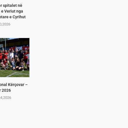
r spitalet në
e Veriut nga
tare e Cyrihut
10,2026
onal Kërçovar –
r 2026
24,2026