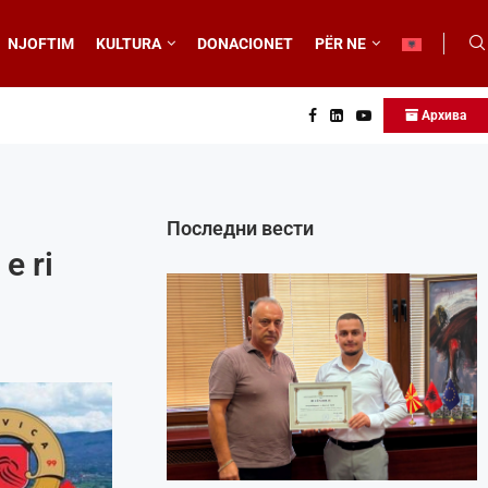
NJOFTIM
KULTURA
DONACIONET
PËR NE
Архива
Последни вести
e ri