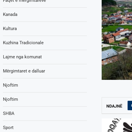
Faqet e mërgimtarëve
Kanada
Kultura
Kuzhina Tradicionale
Lajme nga komunat
Mërgimtaret e dalluar
Njoftim
Njoftim
NDAJNË
SHBA
Sport