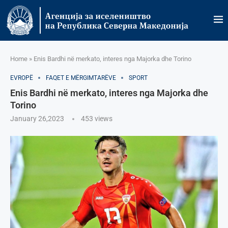
Home
»
Enis Bardhi në merkato, interes nga Majorka dhe Torino
EVROPË
FAQET E MËRGIMTARËVE
SPORT
Enis Bardhi në merkato, interes nga Majorka dhe
Torino
January 26,2023
453
views