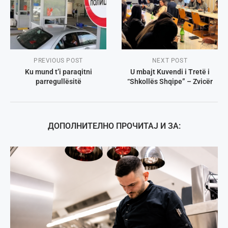
PREVIOUS POST
NEXT POST
Ku mund t’i paraqitni
U mbajt Kuvendi i Tretë i
parregullësitë
“Shkollës Shqipe” – Zvicër
ДОПОЛНИТЕЛНО ПРОЧИТАЈ И ЗА: