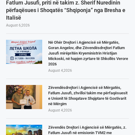
Fatlum Jusufi, priti në takim z. Sherif Nuredinin
përfaqësues i Shoqatës “Shqiponja” nga Bresha e
Italisë
August 6,2026
Në Ohër Drejtori i Agjencisë së Mërgatës,
Goran Angelov, dhe Zëvendësdrejtori Fatlum
Jusufi mirëpritën Kryeministrin Hristijan
Mickoski, në hapjen zyrtare të Shkollës Verore
2026
August 4,2026
Zëvendësdrejtori i Agjencisë së Mërgatës,
Fatlum Jusufi, zhvilloi takim me përfaqësuesit
e Unionit të Shoqatave Shqiptare të Gostivarit
në Mërgim
August 4,2026
Zëvendës Drejtori i Agjencisë së Mërgatës, z.
Fatlum Jusufi në emisionin TVM2 me