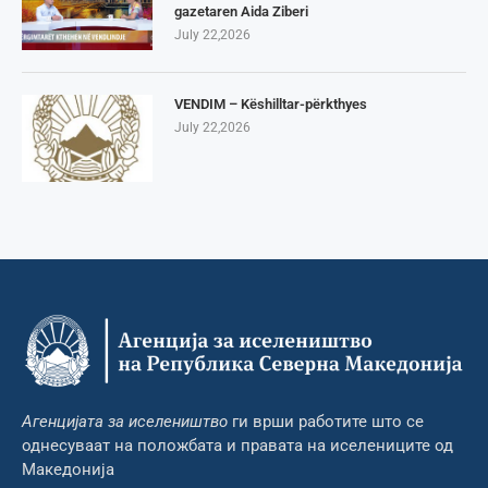
gazetaren Aida Ziberi
July 22,2026
VENDIM – Këshilltar-përkthyes
July 22,2026
Агенцијата за иселеништво
ги врши работите што се
однесуваат на положбата и правата на иселениците од
Македонија