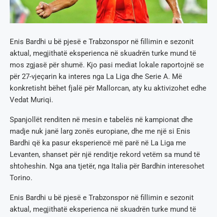
Enis Bardhi u bë pjesë e Trabzonspor në fillimin e sezonit
aktual, megjithatë eksperienca në skuadrën turke mund të
mos zgjasë për shumë. Kjo pasi mediat lokale raportojnë se
për 27-vjeçarin ka interes nga La Liga dhe Serie A. Më
konkretisht bëhet fjalë për Mallorcan, aty ku aktivizohet edhe
Vedat Muriqi.
Spanjollët renditen në mesin e tabelës në kampionat dhe
madje nuk janë larg zonës europiane, dhe me një si Enis
Bardhi që ka pasur eksperiencë më parë në La Liga me
Levanten, shanset për një renditje rekord vetëm sa mund të
shtoheshin. Nga ana tjetër, nga Italia për Bardhin interesohet
Torino.
Enis Bardhi u bë pjesë e Trabzonspor në fillimin e sezonit
aktual, megjithatë eksperienca në skuadrën turke mund të