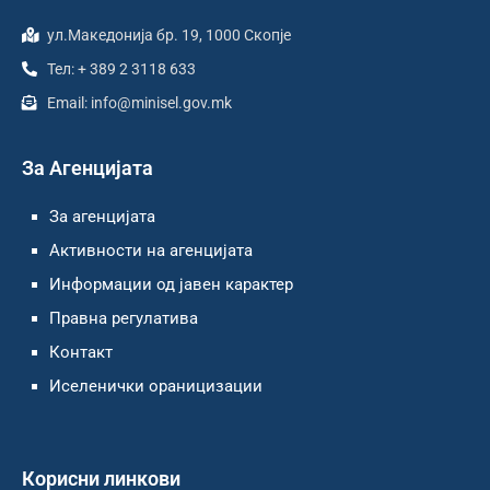
ул.Македонија бр. 19, 1000 Скопје
Тел: + 389 2 3118 633
Email: info@minisel.gov.mk
За Агенцијата
За агенцијата
Активности на агенцијата
Информации од јавен карактер
Правна регулатива
Контакт
Иселенички ораницизации
Корисни линкови