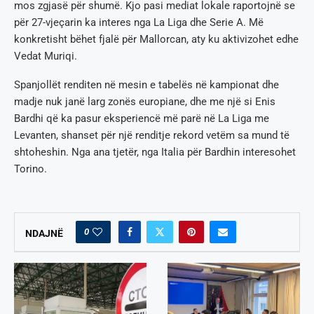
mos zgjasë për shumë. Kjo pasi mediat lokale raportojnë se
për 27-vjeçarin ka interes nga La Liga dhe Serie A. Më
konkretisht bëhet fjalë për Mallorcan, aty ku aktivizohet edhe
Vedat Muriqi.
Spanjollët renditen në mesin e tabelës në kampionat dhe
madje nuk janë larg zonës europiane, dhe me një si Enis
Bardhi që ka pasur eksperiencë më parë në La Liga me
Levanten, shanset për një renditje rekord vetëm sa mund të
shtoheshin. Nga ana tjetër, nga Italia për Bardhin interesohet
Torino.
0
NDAJNË