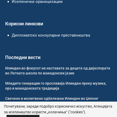
Иселенички ораницизации
Корисни линкови
Дипломатско конзуларни преставништва
Последни вести
Илинден во фокусот на наставата за децата од дијаспората
во Летната школа по македонски јазик
Младите генерации го прославија Илинден преку музика,
оро и македонската традиција
Свечено и молитвено одбележан Илинден во Џилонг
Почитувани, заради подобро корисничко искуство, Агенцијата
Свечено одбележан Илинден во црквата „Св. Петка“ во
за иселеништво користи „колачиња“ ("cookies").
Рокдејл