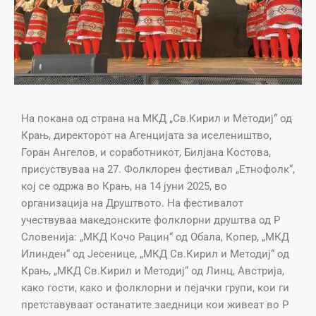
На покана од страна на МКД „Св.Кирил и Методиј“ од
Крањ, директорот на Агенцијата за иселеништво,
Горан Ангелов, и соработникот, Билјана Костова,
присуствуваа на 27. Фолклорен фестивал „Етнофолк“,
кој се одржа во Крањ, на 14 јуни 2025, во
организација на Друштвото. На фестивалот
учествуваа македонските фолклорни друштва од Р
Словенија: „МКД Кочо Рацин“ од Обала, Копер, „МКД
Илинден“ од Јесенице, „МКД Св.Кирил и Методиј“ од
Крањ, „МКД Св.Кирил и Методиј“ од Линц, Австрија,
како гости, како и фолклорни и пејачки групи, кои ги
претставуваат останатите заедници кои живеат во Р