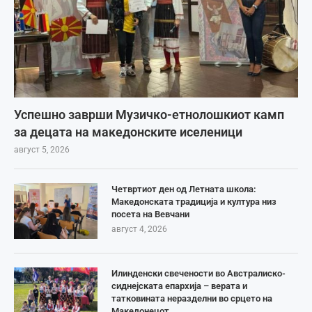
Успешно заврши Музичко-етнолошкиот камп
за децата на македонските иселеници
август 5, 2026
Четвртиот ден од Летната школа:
Македонската традиција и култура низ
посета на Вевчани
август 4, 2026
Илинденски свечености во Австралиско-
сиднејската епархија – верата и
татковината неразделни во срцето на
Македонецот