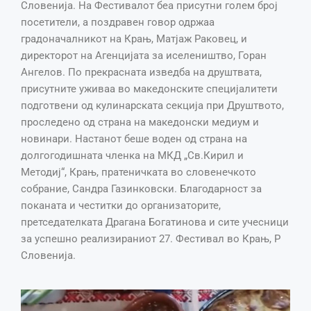
Словенија. На Фестивалот беа присутни голем број
посетители, а поздравен говор одржаа
градоначалникот на Крањ, Матјаж Раковец, и
директорот на Агенцијата за иселеништво, Горан
Ангелов. По прекрасната изведба на друштвата,
присутните уживаа во македонските специјалитети
подготвени од кулинарската секција при Друштвото,
проследено од страна на македонски медиум и
новинари. Настанот беше воден од страна на
долгогодишната членка на МКД „Св.Кирил и
Методиј“, Крањ, пратеничката во словенечкото
собрание, Сандра Газинковски. Благодарност за
поканата и честитки до организаторите,
претседателката Драгана Богатинова и сите учесници
за успешно реализираниот 27. Фестивал во Крањ, Р
Словенија.