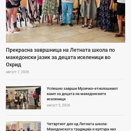
Прекрасна завршница на Летната школа по
македонски јазик за децата иселеници во
Охрид
август 7, 2026
Успешно заврши Музичко-етнолошкиот
камп за децата на македонските
иселеници
август 5, 2026
Четвртиот ден од Летната школа:
Македонската традиција и култура низ