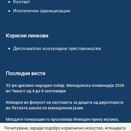
Контакт
Иселенички ораницизации
Корисни линкови
Дипломатско конзуларни преставништва
Последни вести
52-ри црковно-народен собир. Македонска конвенција 2026
во Чикаго од 4 до 6 септември
Илинден во фокусот на наставата за децата од дијаспората
во Летната школа по македонски јазик
Младите генерации го прославија Илинден преку музика,
оро и македонската традиција
Почитувани, заради подобро корисничко искуство, Агенцијата