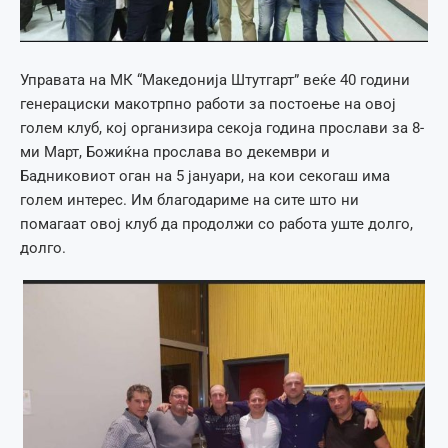
Управата на МК “Македонија Штутгарт” веќе 40 години
генерациски макотрпно работи за постоење на овој
голем клуб, кој организира секоја година прослави за 8-
ми Март, Божиќна прослава во декември и
Бадниковиот оган на 5 јануари, на кои секогаш има
голем интерес. Им благодариме на сите што ни
помагаат овој клуб да продолжи со работа уште долго,
долго.