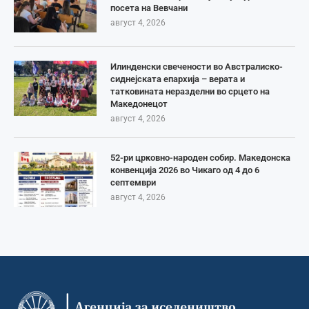
посета на Вевчани
август 4, 2026
Илинденски свечености во Австралиско-
сиднејската епархија – верата и
татковината неразделни во срцето на
Македонецот
август 4, 2026
52-ри црковно-народен собир. Македонска
конвенција 2026 во Чикаго од 4 до 6
септември
август 4, 2026