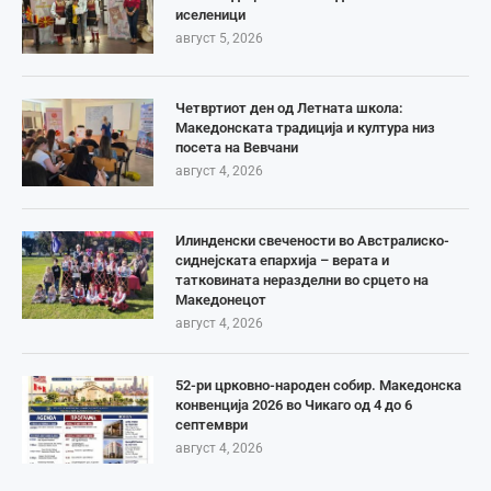
иселеници
август 5, 2026
Четвртиот ден од Летната школа:
Македонската традиција и култура низ
посета на Вевчани
август 4, 2026
Илинденски свечености во Австралиско-
сиднејската епархија – верата и
татковината неразделни во срцето на
Македонецот
август 4, 2026
52-ри црковно-народен собир. Македонска
конвенција 2026 во Чикаго од 4 до 6
септември
август 4, 2026