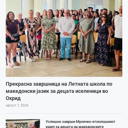
Прекрасна завршница на Летната школа по
македонски јазик за децата иселеници во
Охрид
август 7, 2026
Успешно заврши Музичко-етнолошкиот
камп за децата на македонските