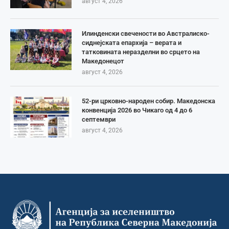
август 4, 2026
Илинденски свечености во Австралиско-
сиднејската епархија – верата и
татковината неразделни во срцето на
Македонецот
август 4, 2026
52-ри црковно-народен собир. Македонска
конвенција 2026 во Чикаго од 4 до 6
септември
август 4, 2026