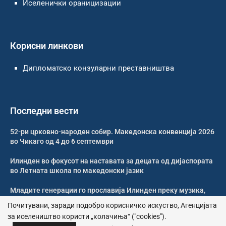
Иселенички ораницизации
Корисни линкови
Дипломатско конзуларни преставништва
Последни вести
52-ри црковно-народен собир. Македонска конвенција 2026
во Чикаго од 4 до 6 септември
Илинден во фокусот на наставата за децата од дијаспората
во Летната школа по македонски јазик
Младите генерации го прославија Илинден преку музика,
оро и македонската традиција
Почитувани, заради подобро корисничко искуство, Агенцијата
за иселеништво користи „колачиња“ ("cookies").
Свечено и молитвено одбележан Илинден во Џилонг