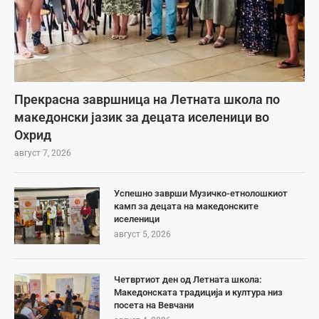
Прекрасна завршница на Летната школа по
македонски јазик за децата иселеници во
Охрид
август 7, 2026
Успешно заврши Музичко-етнолошкиот
камп за децата на македонските
иселеници
август 5, 2026
Четвртиот ден од Летната школа:
Македонската традиција и култура низ
посета на Вевчани