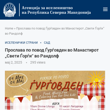
Home
»
Прослава по повод Ѓурѓовден во Манастирот „Свети Ѓорѓи“
во Рандолф
ИСЕЛЕНИЧКИ СТРАНИ
САД
Прослава по повод Ѓурѓовден во Манастирот
„Свети Ѓорѓи“ во Рандолф
мај 2, 2025
295
views