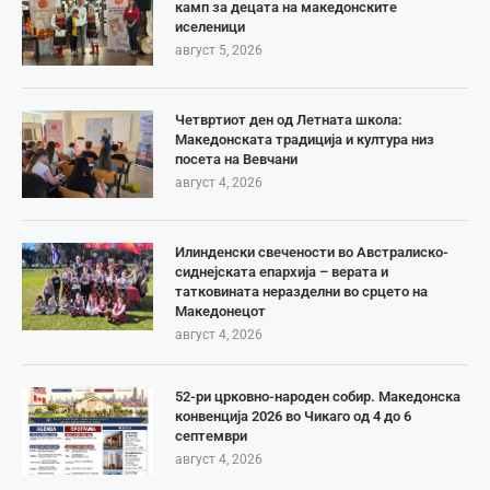
камп за децата на македонските
иселеници
август 5, 2026
Четвртиот ден од Летната школа:
Македонската традиција и култура низ
посета на Вевчани
август 4, 2026
Илинденски свечености во Австралиско-
сиднејската епархија – верата и
татковината неразделни во срцето на
Македонецот
август 4, 2026
52-ри црковно-народен собир. Македонска
конвенција 2026 во Чикаго од 4 до 6
септември
август 4, 2026