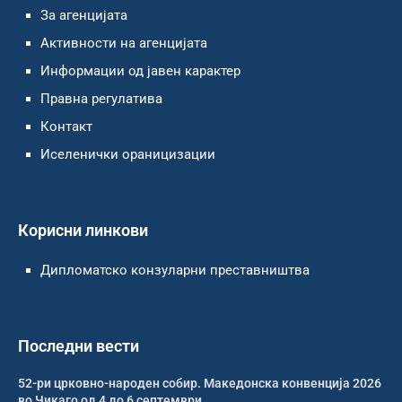
За агенцијата
Активности на агенцијата
Информации од јавен карактер
Правна регулатива
Контакт
Иселенички ораницизации
Корисни линкови
Дипломатско конзуларни преставништва
Последни вести
52-ри црковно-народен собир. Македонска конвенција 2026
во Чикаго од 4 до 6 септември