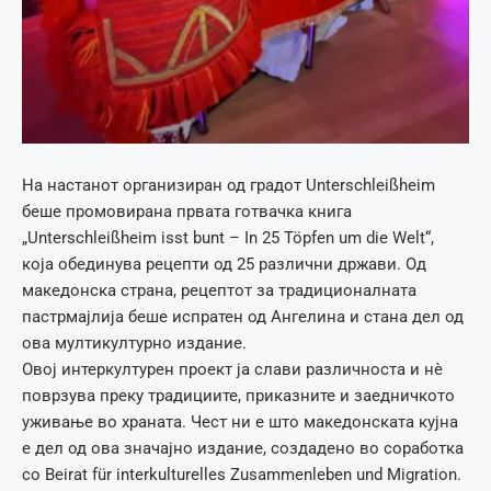
На настанот организиран од градот Unterschleißheim
беше промовирана првата готвачка книга
„Unterschleißheim isst bunt – In 25 Töpfen um die Welt“,
која обединува рецепти од 25 различни држави. Од
македонска страна, рецептот за традиционалната
пастрмајлија беше испратен од Ангелина и стана дел од
ова мултикултурно издание.
Овој интеркултурен проект ја слави различноста и нè
поврзува преку традициите, приказните и заедничкото
уживање во храната. Чест ни е што македонската кујна
е дел од ова значајно издание, создадено во соработка
со Beirat für interkulturelles Zusammenleben und Migration.