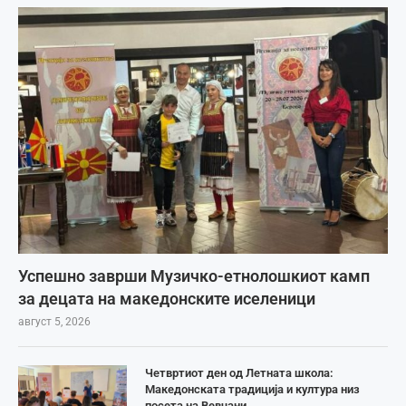
Успешно заврши Музичко-етнолошкиот камп
за децата на македонските иселеници
август 5, 2026
Четвртиот ден од Летната школа:
Македонската традиција и култура низ
посета на Вевчани