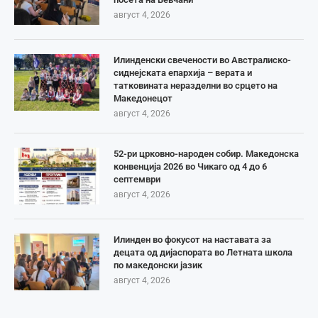
август 4, 2026
Илинденски свечености во Австралиско-
сиднејската епархија – верата и
татковината неразделни во срцето на
Македонецот
август 4, 2026
52-ри црковно-народен собир. Македонска
конвенција 2026 во Чикаго од 4 до 6
септември
август 4, 2026
Илинден во фокусот на наставата за
децата од дијаспората во Летната школа
по македонски јазик
август 4, 2026