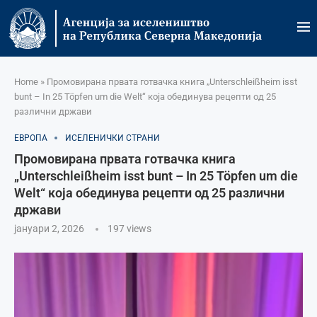
Home
»
Промовирана првата готвачка книга „Unterschleißheim isst
bunt – In 25 Töpfen um die Welt“ која обединува рецепти од 25
различни држави
ЕВРОПА
ИСЕЛЕНИЧКИ СТРАНИ
Промовирана првата готвачка книга
„Unterschleißheim isst bunt – In 25 Töpfen um die
Welt“ која обединува рецепти од 25 различни
држави
јануари 2, 2026
197
views