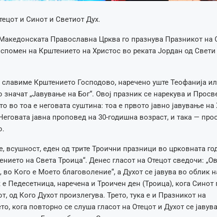
тецот и Синот и Светиот Дух.
 Македонската Православна Црква го празнува Празникот на 
 спомен на Крштението на Христос во реката Јордан од Свети
о славиме Крштението Господово, наречено уште Теофанија и
 значат „Јавување на Бог“. Овој празник се нарекува и Просве
то во тоа е неговата суштина: тоа е првото јавно јавување на 
Неговата јавна проповед на 30-годишна возраст, и така — пр
о.
е, всушност, еден од трите Троични празници во црковната год
ението на Света Троица“. Денес гласот на Отецот сведочи: „Ов
 во Кого е Моето благоволение“, а Духот се јавува во облик на
 е Педесетница, наречена и Троичен ден (Троица), кога Синот 
т, од Кого Духот произлегува. Трето, тука е и Празникот на
о, кога повторно се слуша гласот на Отецот и Духот се јавув