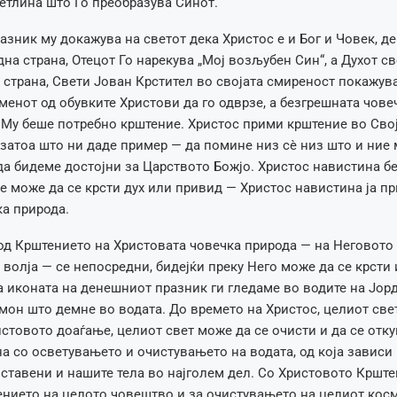
етлина што Го преобразува Синот.
зник му докажува на светот дека Христос е и Бог и Човек, д
дна страна, Отецот Го нарекува „Мој возљубен Син“, а Духот с
а страна, Свети Јован Крстител во својата смиреност покажува
менот од обувките Христови да го одврзе, а безгрешната чове
 Му беше потребно крштение. Христос прими крштение во Сво
затоа што ни даде пример — да помине низ сè низ што и ние 
а бидеме достојни за Царството Божјо. Христос навистина б
не може да се крсти дух или привид — Христос навистина ја п
а природа.
д Крштението на Христовата човечка природа — на Неговото 
 волја — се непосредни, бидејќи преку Него може да се крсти 
а иконата на денешниот празник ги гледаме во водите на Јор
мон што демне во водата. До времето на Христос, целиот св
истовото доаѓање, целиот свет може да се очисти и да се отку
а со осветувањето и очистувањето на водата, од која зависи
составени и нашите тела во најголем дел. Со Христовото Крште
ението на целото човештво и за очистувањето на целиот кос