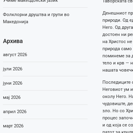
Учиме макеодонски јазик
Таворската св
Денешниот пра
Фолклорни друштва и групи во
природи. Од е
Македонија
Него. Од друг
достоен ни ре
Архива
на Христос не
природа само 
август 2026
поминеме за д
тело и крв — 
јули 2026
нашата човечк
Последиците о
јуни 2026
Неговиот ум и
околу Него. Н
мај 2026
чудовиште, де
зло. Но со Хр
април 2026
процес започн
и од која се 
март 2026
патот за кршт