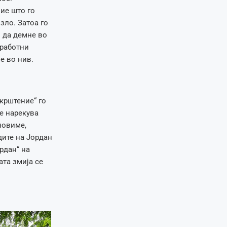
ие што го
зло. Затоа го
 да демне во
 работни
е во нив.
крштение“ го
е нарекува
новиме,
дите на Јордан
ордан“ на
ата змија се