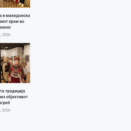
ја и македонска
виот храм во
енонс
8, 2026
та традиција
низ објективот
агреб
8, 2026