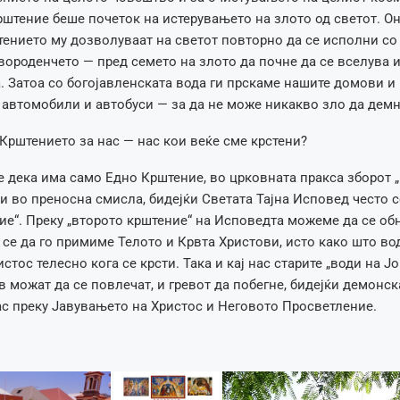
штение беше почеток на истерувањето на злото од светот. Он
ението му дозволуваат на светот повторно да се исполни со 
ороденчето — пред семето на злото да почне да се вселува и
. Затоа со богојавленската вода ги прскаме нашите домови и
 автомобили и автобуси — за да не може никакво зло да демн
Крштението за нас — нас кои веќе сме крстени?
 дека има само Едно Крштение, во црковната пракса зборот „
и во преносна смисла, бидејќи Светата Тајна Исповед често с
ие“. Преку „второто крштение“ на Исповедта можеме да се об
 се да го примиме Телото и Крвта Христови, исто како што во
стос телесно кога се крсти. Така и кај нас старите „води на Ј
в можат да се повлечат, и гревот да побегне, бидејќи демонск
ас преку Јавувањето на Христос и Неговото Просветление.