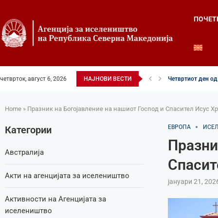
ПОЧЕТ
четврток, август 6, 2026
НАЈНОВИ ВЕСТИ
Четвртиот ден од 
Илинденски свечен
52-ри црковно-на
Илинден во фокусо
Младите генераци
Свечено и молит
Свечено одбележа
Свечено одбележа
Во Охрид отворена
Home
»
Празник на Богојавление на нашиот Господ и Спасител Исус Х
ЕВРОПА
ИСЕ
Категории
Празни
Австралија
Спасит
Акти на агенцијата за иселеништво
јануари 21, 202
Активности на Агенцијата за
иселеништво