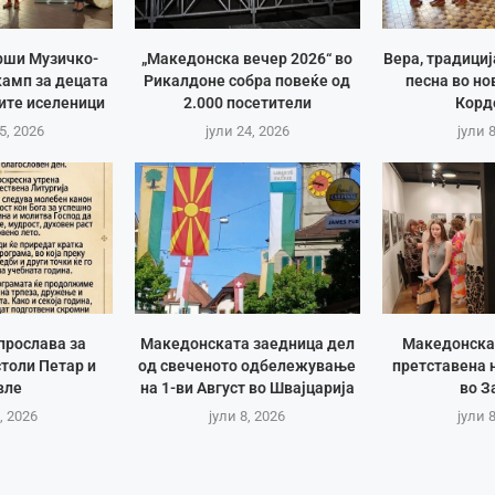
рши Музичко-
„Македонска вечер 2026“ во
Вера, традици
амп за децата
Рикалдоне собра повеќе од
песна во но
ите иселеници
2.000 посетители
Корд
5, 2026
јули 24, 2026
јули 
прослава за
Македонската заедница дел
Македонска
толи Петар и
од свеченото одбележување
претставена 
вле
на 1-ви Август во Швајцарија
во З
, 2026
јули 8, 2026
јули 