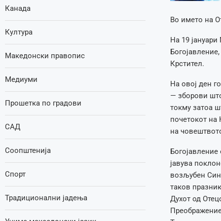
Канада
Во името на О
Култура
На 19 јануари
Богојавление,
Македонски правопис
Крстител.
Медиуми
На овој ден г
— зборови што
Прошетка по градови
токму затоа ш
почетокот на 
САД
на човештвот
Соопштенија
Богојавление 
јавува поклон
Спорт
возљубен Син,
таков празник
Традиционални јадења
Духот од Отецо
Преображениет