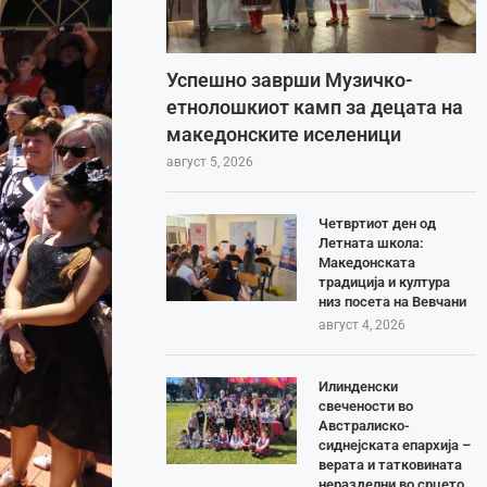
Успешно заврши Музичко-
етнолошкиот камп за децата на
македонските иселеници
август 5, 2026
Четвртиот ден од
Летната школа:
Македонската
традиција и култура
низ посета на Вевчани
август 4, 2026
Илинденски
свечености во
Австралиско-
сиднејската епархија –
верата и татковината
неразделни во срцето