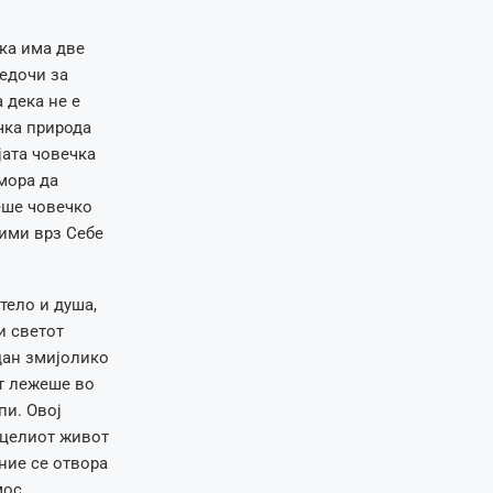
ека има две
ведочи за
 дека не е
чка природа
јата човечка
мора да
еше човечко
рими врз Себе
тело и душа,
и светот
дан змијолико
ет лежеше во
пи. Овој
 целиот живот
ние се отвора
мос.