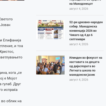
на Македонецот
август 4, 2026
Светото
52-ри црковно-народен
 Јован
собир. Македонска
конвенција 2026 во
Чикаго од 4 до 6
септември
ли Епифанија
август 4, 2026
тление, и тоа
Христос,
осветлувањето
Илинден во фокусот на
наставата за децата
од дијаспората во
Летната школа по
ина, кога „се
македонски јазик
ој е Мојот
август 4, 2026
 гулаб. Друг
го испраќа
а во облик на