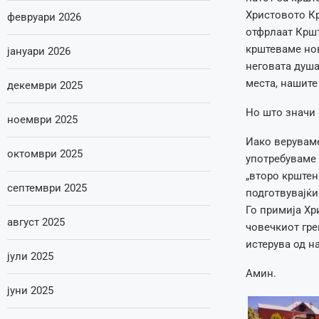
Христовото Кр
февруари 2026
отфрлаат Кршт
крштеваме нов
јануари 2026
неговата душа
места, нашите
декември 2025
Но што значи 
ноември 2025
Иако веруваме
октомври 2025
употребуваме 
„второ крштен
септември 2025
подготвувајќи
Го примија Хри
август 2025
човечкиот гре
истерува од н
јули 2025
Амин.
јуни 2025