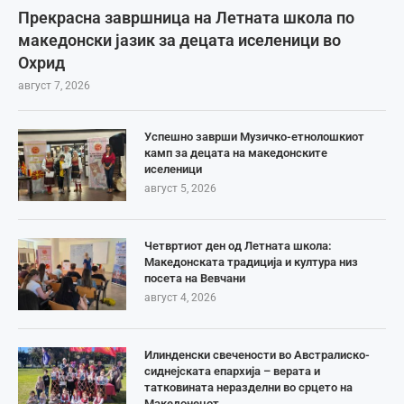
Прекрасна завршница на Летната школа по
македонски јазик за децата иселеници во
Охрид
август 7, 2026
Успешно заврши Музичко-етнолошкиот
камп за децата на македонските
иселеници
август 5, 2026
Четвртиот ден од Летната школа:
Македонската традиција и култура низ
посета на Вевчани
август 4, 2026
Илинденски свечености во Австралиско-
сиднејската епархија – верата и
татковината неразделни во срцето на
Македонецот