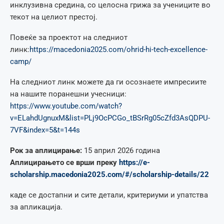
инклузивна средина, со целосна грижа за учениците во
текот на целиот престој.
Повеќе за проектот на следниот
линк:
https://macedonia2025.com/ohrid-hi-tech-excellence-
camp/
На следниот линк можете да ги осознаете импресиите
на нашите поранешни учесници:
https://www.youtube.com/watch?
v=ELahdUgnuxM&list=PLj9OcPCGo_tBSrRg05cZfd3AsQDPU-
7VF&index=5&t=144s
Рок за аплицирање:
15 април 2026 година
Аплицирањето се врши преку
https://e-
scholarship.macedonia2025.com/#/scholarship-details/22
каде се достапни и сите детали, критериуми и упатства
за апликација.