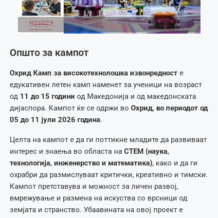
Општо за кампот
Охрид Камп за високотехнолошка извонредност
е
едукативен летен камп наменет за ученици на возраст
од
11 до 15 години
од Македонија и од македонската
дијаспора. Кампот ќе се одржи во
Охрид, во периодот од
05 до 11 јули 2026 година
.
Целта на кампот е да ги поттикне младите да развиваат
интерес и знаења во областа на
СТЕМ (наука,
технологија, инженерство и математика)
, како и да ги
охрабри да размислуваат критички, креативно и тимски.
Кампот претставува и можност за личен развој,
вмрежување и размена на искуства со врсници од
земјата и странство. Убаавината на овој проект е