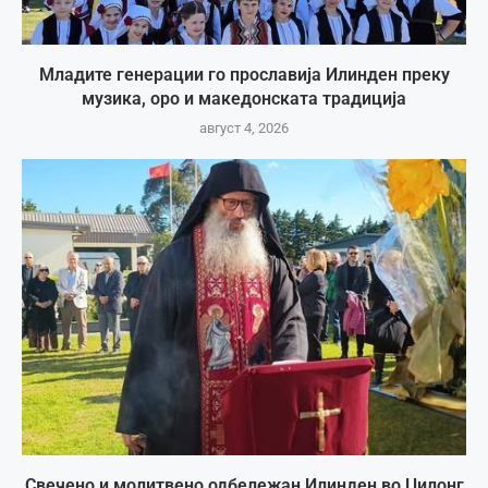
Младите генерации го прославија Илинден преку
музика, оро и македонската традиција
август 4, 2026
Свечено и молитвено одбележан Илинден во Џилонг