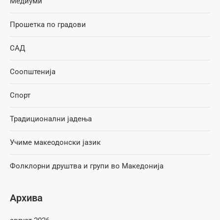
Медиуми
Прошетка по градови
САД
Соопштенија
Спорт
Традиционални јадења
Учиме макеодонски јазик
Фолклорни друштва и групи во Македонија
Архива