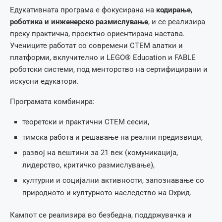
Едукативната програма е фокусирана на
кодирање,
роботика и инженерско размислување
, и се реализира
преку практична, проектно ориентирана настава.
Учениците работат со современи СТЕМ алатки и
платформи, вклучително и LEGO® Education и FABLE
роботски системи, под менторство на сертифицирани и
искусни едукатори.
Програмата комбинира:
теоретски и практични СТЕМ сесии,
тимска работа и решавање на реални предизвици,
развој на вештини за 21 век (комуникација,
лидерство, критичко размислување),
културни и социјални активности, запознавање со
природното и културното наследство на Охрид.
Кампот се реализира во безбедна, поддржувачка и