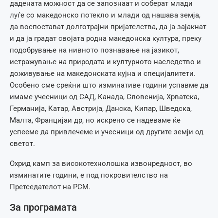
дадената можност да се запознаат и соберат млади
луѓе со македонско потекло и млади од нашава земја,
да воспостават долготрајни пријателства, да ја зајакнат
и да ја градат својата родна македонска култура, преку
подобрување на нивното познавање на јазикот,
истражување на природата и културното наследство и
доживување на македонската кујна и специјалитети.
Особено сме среќни што изминативе години успавме да
имаме учесници од САД, Канада, Словенија, Хрватска,
Германија, Катар, Австрија, Данска, Кипар, Шведска,
Малта, Францијаи др, но искрено се надеваме ќе
успееме да привлечеме и учесници од другите земји од
светот.
Охрид камп за високотехнолошка извонредност, во
изминатите години, е под покровителство на
Претседателот на РСМ.
За програмата