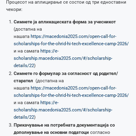
Процесот на аплицирање се состои од три едноставни
чекори:
Симнете ја апликациската форма за учесникот
(достапна на
нашата
https://macedonia2025.com/open-call-for-
scholarships-for-the-ohrid-hi-tech-excellence-camp-2026/
и на самата
https://e-
scholarship.macedonia2025.com/#/scholarship-
details/22
)
Симнете го формулар за согласност од родител/
старател
(достапна на
нашата
https://macedonia2025.com/open-call-for-
scholarships-for-the-ohrid-hi-tech-excellence-camp-2026/
и на самата
https://e-
scholarship.macedonia2025.com/#/scholarship-
details/22
)
Прикачување на потребната документација со
дополнување на основни податоци
согласно