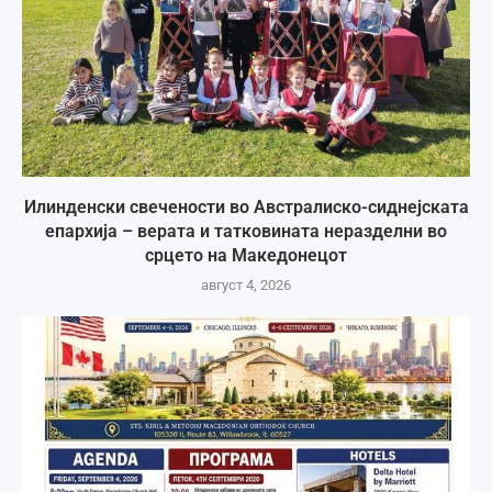
Илинденски свечености во Австралиско-сиднејската
епархија – верата и татковината неразделни во
срцето на Македонецот
август 4, 2026