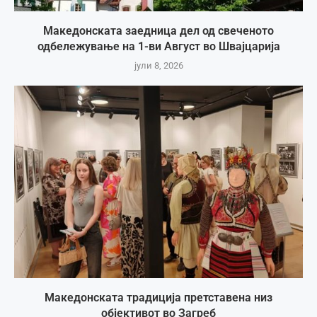
Македонската заедница дел од свеченото
одбележување на 1-ви Август во Швајцарија
јули 8, 2026
Македонската традиција претставена низ
објективот во Загреб