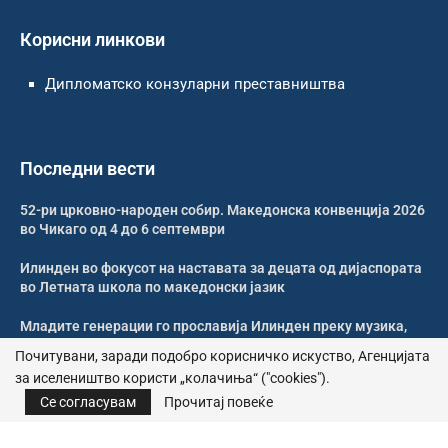
Корисни линкови
Дипломатско конзуларни преставништва
Последни вести
52-ри црковно-народен собир. Македонска конвенција 2026
во Чикаго од 4 до 6 септември
Илинден во фокусот на наставата за децата од дијаспората
во Летната школа по македонски јазик
Младите генерации го прославија Илинден преку музика,
оро и македонската традиција
Почитувани, заради подобро корисничко искуство, Агенцијата
за иселеништво користи „колачиња“ ("cookies").
Свечено и молитвено одбележан Илинден во Џилонг
Се согласувам
Прочитај повеќе