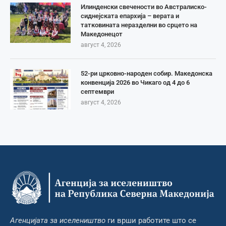
Илинденски свечености во Австралиско-
сиднејската епархија – верата и
татковината неразделни во срцето на
Македонецот
август 4, 2026
52-ри црковно-народен собир. Македонска
конвенција 2026 во Чикаго од 4 до 6
септември
август 4, 2026
Агенцијата за иселеништво
ги врши работите што се