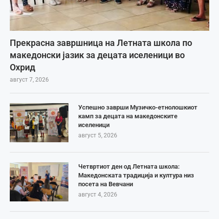
Прекрасна завршница на Летната школа по
македонски јазик за децата иселеници во
Охрид
август 7, 2026
Успешно заврши Музичко-етнолошкиот
камп за децата на македонските
иселеници
август 5, 2026
Четвртиот ден од Летната школа:
Македонската традиција и култура низ
посета на Вевчани
август 4, 2026