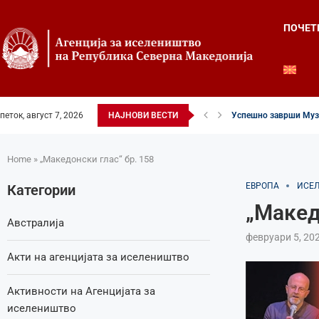
ПОЧЕТ
Успешно заврши Музи
петок, август 7, 2026
НАЈНОВИ ВЕСТИ
Четвртиот ден од Лет
Илинденски свеченост
52-ри црковно-народе
Илинден во фокусот н
Младите генерации г
Свечено и молитвен
Свечено одбележан И
Свечено одбележан И
Home
»
„Македонски глас“ бр. 158
ЕВРОПА
ИСЕ
Категории
„Макед
Австралија
февруари 5, 20
Акти на агенцијата за иселеништво
Активности на Агенцијата за
иселеништво