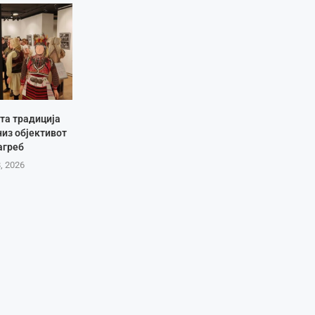
та традиција
низ објективот
агреб
8, 2026