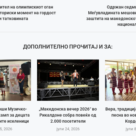
ител на олимпискиот оган
Одржан седми
сториски момент на гордост
Меѓувладината мешови
и татковината
заштита на македонскот
национа
ДОПОЛНИТЕЛНО ПРОЧИТАЈ И ЗА:
рши Музичко-
„Македонска вечер 2026“ во
Вера, традици
амп за децата
Рикалдоне собра повеќе од
песна во но
ите иселеници
2.000 посетители
Корд
5, 2026
јули 24, 2026
јули 