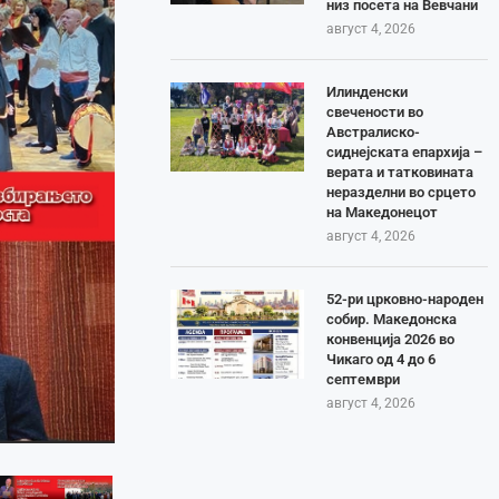
низ посета на Вевчани
август 4, 2026
Илинденски
свечености во
Австралиско-
сиднејската епархија –
верата и татковината
неразделни во срцето
на Македонецот
август 4, 2026
52-ри црковно-народен
собир. Македонска
конвенција 2026 во
Чикаго од 4 до 6
септември
август 4, 2026