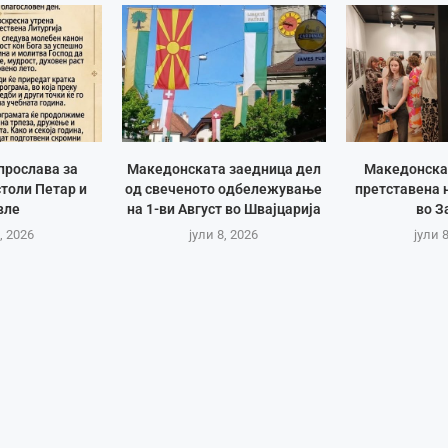
прослава за
Македонската заедница дел
Македонска
толи Петар и
од свеченото одбележување
претставена 
вле
на 1-ви Август во Швајцарија
во З
, 2026
јули 8, 2026
јули 