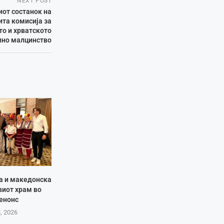
NEXT POST
от состанок на
та комисија за
о и хрватското
лно малцинство
ја и македонска
виот храм во
енонс
8, 2026