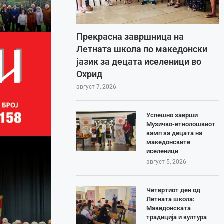
Прекрасна завршница на
Летната школа по македонски
јазик за децата иселеници во
Охрид
август 7, 2026
Успешно заврши
Музичко-етнолошкиот
камп за децата на
македонските
иселеници
август 5, 2026
Четвртиот ден од
Летната школа:
Македонската
традиција и култура