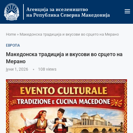
Home
»
Македонска традиција и вкусови во срцето на Мерано
ЕВРОПА
Македонска традиција и вкусови во срцето на
Мерано
јуни 1, 2026
108
views