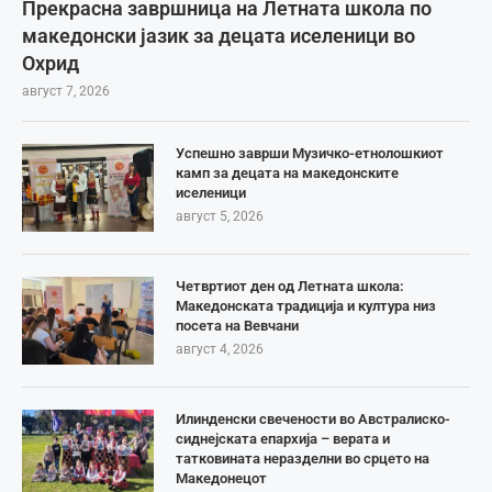
Прекрасна завршница на Летната школа по
македонски јазик за децата иселеници во
Охрид
август 7, 2026
Успешно заврши Музичко-етнолошкиот
камп за децата на македонските
иселеници
август 5, 2026
Четвртиот ден од Летната школа:
Македонската традиција и култура низ
посета на Вевчани
август 4, 2026
Илинденски свечености во Австралиско-
сиднејската епархија – верата и
татковината неразделни во срцето на
Македонецот