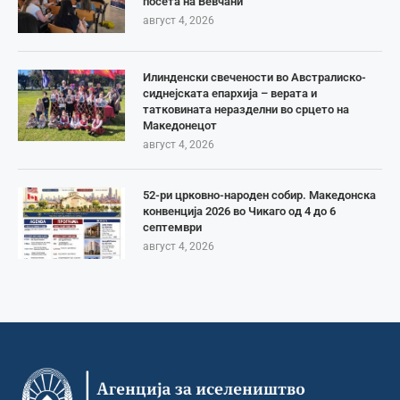
посета на Вевчани
август 4, 2026
Илинденски свечености во Австралиско-
сиднејската епархија – верата и
татковината неразделни во срцето на
Македонецот
август 4, 2026
52-ри црковно-народен собир. Македонска
конвенција 2026 во Чикаго од 4 до 6
септември
август 4, 2026