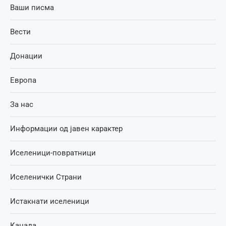
Ваши писма
Вести
Донации
Европа
За нас
Информации од јавен карактер
Иселеници-повратници
Иселенички Страни
Истакнати иселеници
Канада