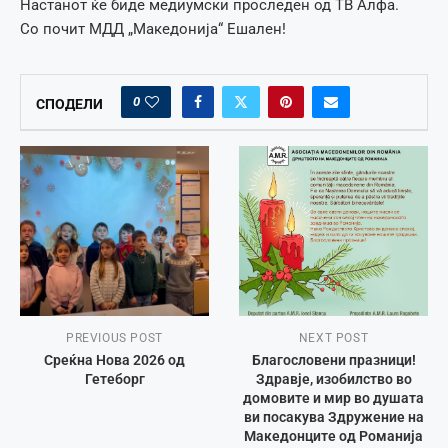
Настанот ќе биде медиумски проследен од ТВ Алфа.
Со почит МДД „Македонија“ Ешален!
0
СПОДЕЛИ
PREVIOUS POST
NEXT POST
Среќна Нова 2026 од
Благословени празници!
Гетеборг
Здравје, изобилство во
домовите и мир во душата
ви посакува Здружение на
Македонците од Романија