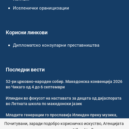
Иселенички ораницизации
Корисни линкови
Дипломатско конзуларни преставништва
Последни вести
52-ри црковно-народен собир. Македонска конвенција 2026
во Чикаго од 4 до 6 септември
Илинден во фокусот на наставата за децата од дијаспората
во Летната школа по македонски јазик
Младите генерации го прославија Илинден преку музика,
оро и македонската традиција
Почитувани, заради подобро корисничко искуство, Агенцијата