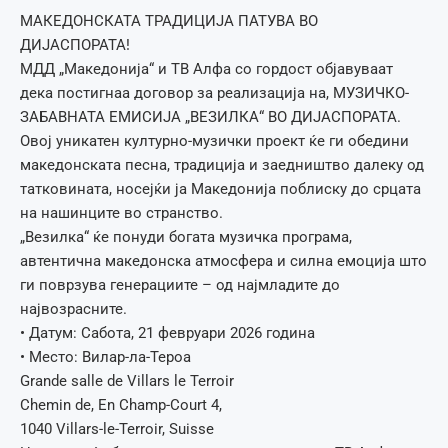
МАКЕДОНСКАТА ТРАДИЦИЈА ПАТУВА ВО
ДИЈАСПОРАТА!
МДД „Македонија“ и ТВ Алфа со гордост објавуваат
дека постигнаа договор за реализација на, МУЗИЧКО-
ЗАБАВНАТА ЕМИСИЈА „ВЕЗИЛКА“ ВО ДИЈАСПОРАТА.
Овој уникатен културно-музички проект ќе ги обедини
македонската песна, традиција и заедништво далеку од
татковината, носејќи ја Македонија поблиску до срцата
на нашинците во странство.
„Везилка“ ќе понуди богата музичка програма,
автентична македонска атмосфера и силна емоција што
ги поврзува генерациите – од најмладите до
највозрасните.
• Датум: Сабота, 21 февруари 2026 година
• Место: Вилар-ла-Тероа
Grande salle de Villars le Terroir
Chemin de, En Champ-Court 4,
1040 Villars-le-Terroir, Suisse