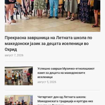
Прекрасна завршница на Летната школа по
македонски јазик за децата иселеници во
Охрид
август 7, 2026
Успешно заврши Музичко-етнолошкиот
камп за децата на македонските
иселеници
август 5, 2026
Четвртиот ден од Летната школа:
Македонската традиција и култура низ