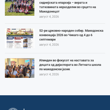
сиднејската епархија – верата и
татковината неразделни во срцето на
Македонецот
август 4, 2026
52-ри црковно-народен собир. Македонска
конвенција 2026 во Чикаго од 4 до 6
септември
август 4, 2026
Илинден во фокусот на наставата за
децата од дијаспората во Летната школа
по македонски јазик
август 4, 2026