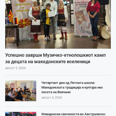
Успешно заврши Музичко-етнолошкиот камп
за децата на македонските иселеници
август 5, 2026
Четвртиот ден од Летната школа:
Македонската традиција и култура низ
посета на Вевчани
август 4, 2026
Илинденски свечености во Австралиско-