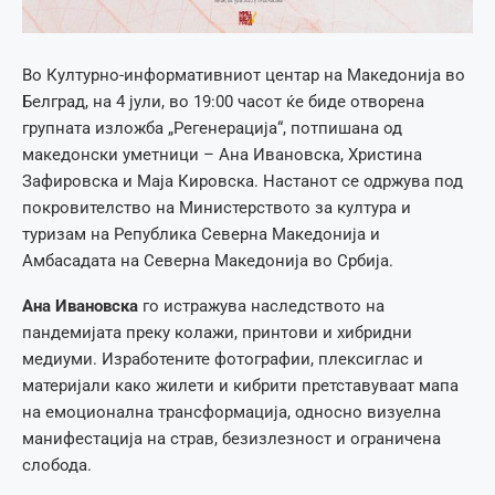
Во Културно-информативниот центар на Македонија во
Белград, на 4 јули, во 19:00 часот ќе биде отворена
групната изложба „Регенерација“, потпишана од
македонски уметници – Ана Ивановска, Христина
Зафировска и Маја Кировска. Настанот се одржува под
покровителство на Министерството за култура и
туризам на Република Северна Македонија и
Амбасадата на Северна Македонија во Србија.
Ана Ивановска
го истражува наследството на
пандемијата преку колажи, принтови и хибридни
медиуми. Изработените фотографии, плексиглас и
материјали како жилети и кибрити претставуваат мапа
на емоционална трансформација, односно визуелна
манифестација на страв, безизлезност и ограничена
слобода.