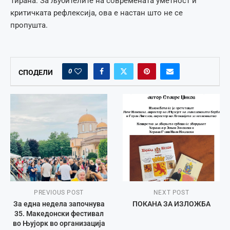
Тирана. За љубителите на современата уметност и
критичката рефлексија, ова е настан што не се
пропушта.
0
СПОДЕЛИ
PREVIOUS POST
NEXT POST
За една недела започнува
ПОКАНА ЗА ИЗЛОЖБА
35. Македонски фестивал
во Њујорк во организација