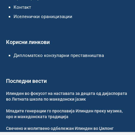
Контакт
Иселенички ораницизации
Корисни линкови
Дипломатско конзуларни преставништва
Последни вести
Илинден во фокусот на наставата за децата од дијаспората
во Летната школа по македонски јазик
Младите генерации го прославија Илинден преку музика,
оро и македонската традиција
Свечено и молитвено одбележан Илинден во Џилонг