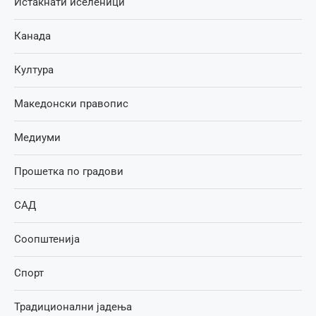
Истакнати иселеници
Канада
Култура
Македонски правопис
Медиуми
Прошетка по градови
САД
Соопштенија
Спорт
Традиционални јадења