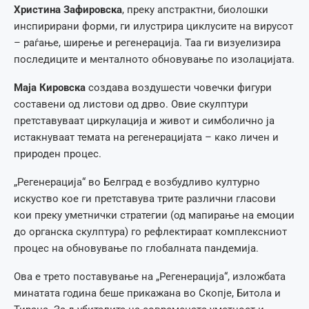
Христина Зафировска
, преку апстрактни, биолошки
инспирирани форми, ги илустрира циклусите на вирусот
– раѓање, ширење и регенерација. Таа ги визуелизира
последиците и менталното обновување по изолацијата.
Мaја Кировска
создава воздушести човечки фигури
составени од листови од дрво. Овие скулптури
претставуваат циркулација и живот и симболично ја
истакнуваат темата на регенерацијата – како личен и
природен процес.
„Регенерација“ во Белград е возбудливо културно
искуство кое ги претставува трите различни гласови
кои преку уметнички стратегии (од мапирање на емоции
до органска скулптура) го рефлектираат комплексниот
процес на обновување по глобалната пандемија.
Ова е трето поставување на „Регенерација“, изложбата
минатата година беше прикажана во Скопје, Битола и