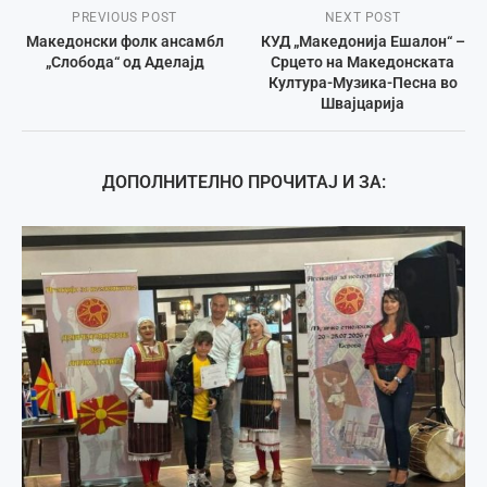
PREVIOUS POST
NEXT POST
Македонски фолк ансамбл
КУД „Македонија Ешалон“ –
„Слобода“ од Аделајд
Срцето на Македонската
Култура-Музика-Песна во
Швајцарија
ДОПОЛНИТЕЛНО ПРОЧИТАЈ И ЗА: