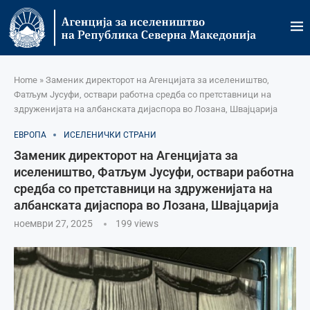
Home
»
Заменик директорот на Агенцијата за иселеништво,
Фатљум Јусуфи, оствари работна средба со претставници на
здруженијата на албанската дијаспора во Лозана, Швајцарија
ЕВРОПА
ИСЕЛЕНИЧКИ СТРАНИ
Заменик директорот на Агенцијата за
иселеништво, Фатљум Јусуфи, оствари работна
средба со претставници на здруженијата на
албанската дијаспора во Лозана, Швајцарија
ноември 27, 2025
199
views