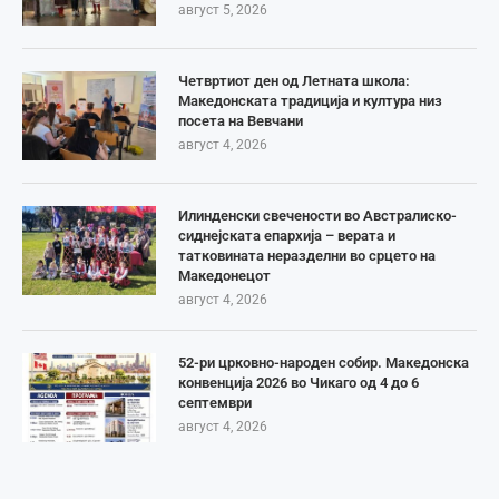
август 5, 2026
Четвртиот ден од Летната школа:
Македонската традиција и култура низ
посета на Вевчани
август 4, 2026
Илинденски свечености во Австралиско-
сиднејската епархија – верата и
татковината неразделни во срцето на
Македонецот
август 4, 2026
52-ри црковно-народен собир. Македонска
конвенција 2026 во Чикаго од 4 до 6
септември
август 4, 2026