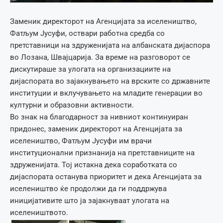
Заменик директорот на Агенцијата за иселеништво,
Фатљум Јусуфи, оствари работна средба со
претставници на здруженијата на албанската дијаспора
во Лозана, Швајцарија. За време на разговорот се
дискутираше за улогата на организациите на
дијаспората во зајакнувањето на врските со државните
институции и вклучувањето на младите генерации во
културни и образовни активности.
Во знак на благодарност за нивниот континуиран
придонес, заменик директорот на Агенцијата за
иселеништво, Фатљум Јусуфи им врачи
институционални признанија на претставниците на
здруженијата. Тој истакна дека соработката со
дијаспората останува приоритет и дека Агенцијата за
иселеништво ќе продолжи да ги поддржува
иницијативите што ја зајакнуваат улогата на
иселеништвото.