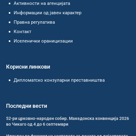
Активности на агенцијата
Информации од јавен карактер
Правна регулатива
Контакт
Иселенички ораницизации
Корисни линкови
Дипломатско конзуларни преставништва
Последни вести
52-ри црковно-народен собир. Македонска конвенција 2026
во Чикаго од 4 до 6 септември
Илинден во фокусот на наставата за децата од дијаспората