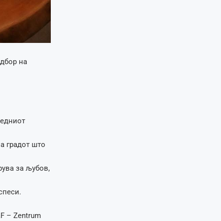
одбор на
ледниот
за градот што
рува за љубов,
спеси.
aF – Zentrum