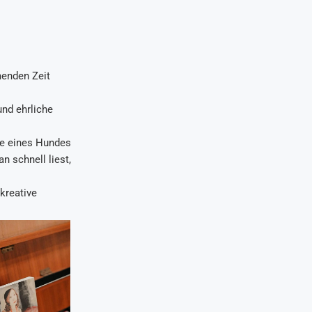
menden Zeit
 und ehrliche
te eines Hundes
 schnell liest,
 kreative