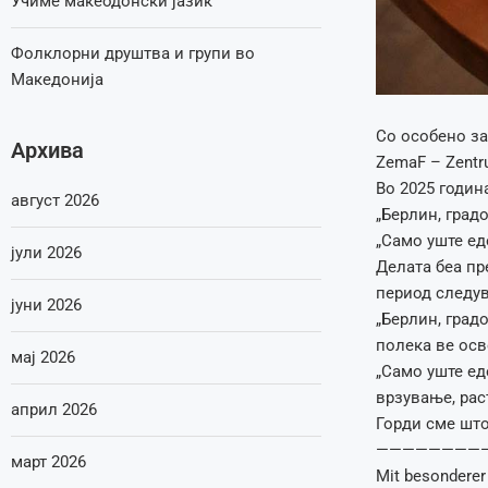
Учиме макеодонски јазик
Фолклорни друштва и групи во
Македонија
Со особено за
Архива
ZemaF – Zentru
Во 2025 година
август 2026
„Берлин, градо
„Само уште ед
јули 2026
Делата беа пр
период следув
јуни 2026
„Берлин, град
полека ве осв
мај 2026
„Само уште ед
врзување, рас
април 2026
Горди сме што
—————————
март 2026
Mit besonderer