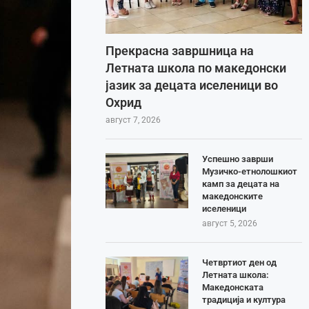
Прекрасна завршница на
Летната школа по македонски
јазик за децата иселеници во
Охрид
август 7, 2026
Успешно заврши
Музичко-етнолошкиот
камп за децата на
македонските
иселеници
август 5, 2026
Четвртиот ден од
Летната школа:
Македонската
традиција и култура