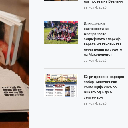
низ посета на Вевчани
август 4, 2026
Илинденски
свечености во
Австралиско-
сиднејската епархија –
верата и татковината
неразделни во срцето
на Македонецот
август 4, 2026
52-ри црковно-народен
собир. Македонска
конвенција 2026 во
Чикаго од 4 до 6
септември
август 4, 2026