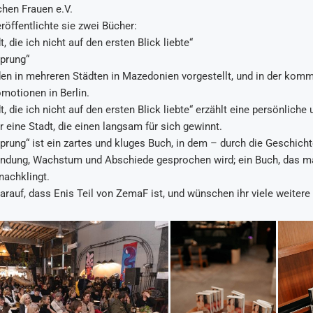
hen Frauen e.V.
röffentlichte sie zwei Bücher:
dt, die ich nicht auf den ersten Blick liebte“
Sprung“
en in mehreren Städten in Mazedonien vorgestellt, und in der kom
motionen in Berlin.
dt, die ich nicht auf den ersten Blick liebte“ erzählt eine persönliche
 eine Stadt, die einen langsam für sich gewinnt.
prung“ ist ein zartes und kluges Buch, in dem – durch die Geschich
indung, Wachstum und Abschiede gesprochen wird; ein Buch, das man
nachklingt.
darauf, dass Enis Teil von ZemaF ist, und wünschen ihr viele weitere