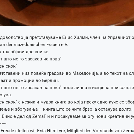
доволство ја претставуваме Енис Хилми, член на Управниот 
m der mazedonischen Frauen e.V.
 таа објави две книги:
т што не го засакав на прва“
ен скок“
етставени низ повеќе градови во Македонија, а во текот на с
аат и промоции во Берлин.
от што не го засакав на прва“ носи лична и искрена приказна 
ојува.
ен скок“ е нежна и мудра книга во која преку едно куче се збо
тење и збогувања – книга што се чита брзо, а останува долго.
 Енис е дел од ZemaF и ѝ посакуваме многу нови креативни у
—-
 Freude stellen wir Enis Hilmi vor, Mitglied des Vorstands von Zem