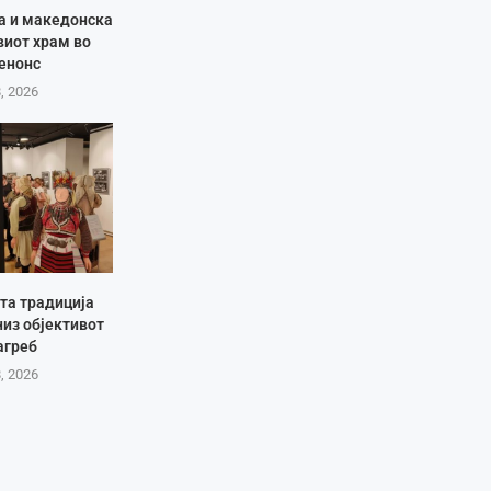
ја и македонска
виот храм во
енонс
8, 2026
та традиција
низ објективот
агреб
8, 2026