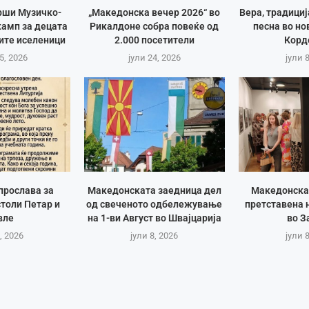
рши Музичко-
„Македонска вечер 2026“ во
Вера, традици
амп за децата
Рикалдоне собра повеќе од
песна во но
ите иселеници
2.000 посетители
Корд
5, 2026
јули 24, 2026
јули 
прослава за
Македонската заедница дел
Македонска
толи Петар и
од свеченото одбележување
претставена 
вле
на 1-ви Август во Швајцарија
во З
, 2026
јули 8, 2026
јули 