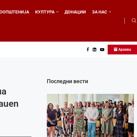
ООПШТЕНИЈА
КУЛТУРА
ДОНАЦИИ
ЗА НАС
Архива
елни во...
Последни вести
на
auen