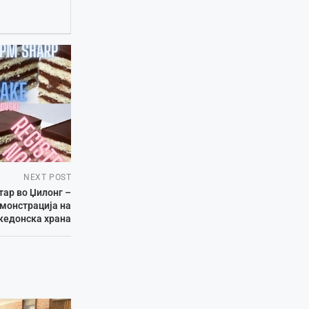
NEXT POST
ар во Џилонг –
монстрација на
кедонска храна