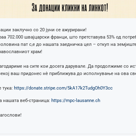
ации заклучно со 20 јуни се ажурирани!
раа 702.000 швајцарски франци, што претставува 53% од потре
половина пат с,е до нашата заедничка цел – откуп на земјишт
равославниот храм!
агодариме на сите кои досега дарувале. Да продолжиме со ис
секој ваш придонес нè приближува до исполнување на ова св
 тука:
https://donate.stripe.com/5kA17k2TudgOh0Y3cc
а нашата веб-страница:
https://mpc-lausanne.ch
лагослови!