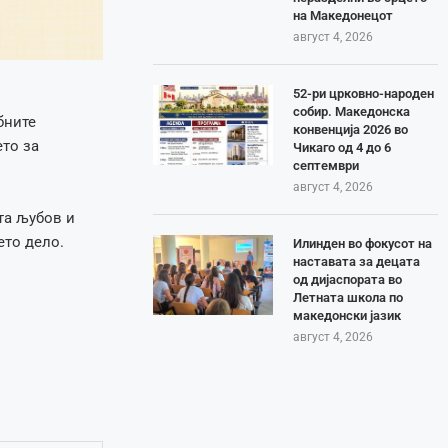
на Македонецот
август 4, 2026
52-ри црковно-народен
собир. Македонска
бните
конвенција 2026 во
ето за
Чикаго од 4 до 6
септември
август 4, 2026
та љубов и
ето дело.
Илинден во фокусот на
наставата за децата
од дијаспората во
Летната школа по
македонски јазик
август 4, 2026