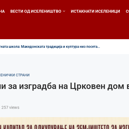
НА
ВЕСТИ ОД ИСЕЛЕНИШТВО
ИСТАКНАТИ ИСЕЛЕНИЦИ
С
ната школа: Македонската традиција и култура низ посета...
и во Австралиско-сиднејската епархија – верата и татковината неразделни во
н собир. Македонска конвенција 2026 во Чикаго од 4 до...
а наставата за децата од дијаспората во Летната...
о прославија Илинден преку музика, оро и македонската традиција
о одбележан Илинден во Џилонг
линден во црквата „Св. Петка“ во Рокдејл
линден во Бризбен со литургија и народна веселба
тната школа за македонски јазик за младите од...
ЛЕНИЧКИ СТРАНИ
и за изградба на Црковен дом 
257
views