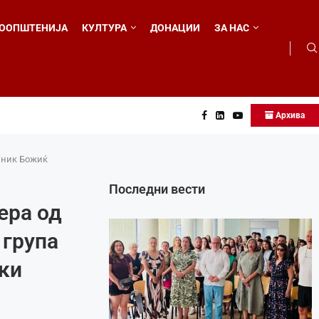
ООПШТЕНИЈА
КУЛТУРА
ДОНАЦИИ
ЗА НАС
Архива
...
зник Божиќ
Последни вести
ера од
 група
ки