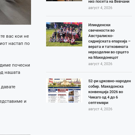
низ посета на Вевчани
август 4, 2026
Илинденски
свечености во
Австралиско-
те вас кои не
сиднејската епархија –
иот настап по
верата и татковината
неразделни во срцето
на Македонецот
август 4, 2026
бидиме почесни
од нашата
52-ри црковно-народен
собир. Македонска
 давате
конвенција 2026 во
Чикаго од 4 до 6
редставиме и
септември
август 4, 2026