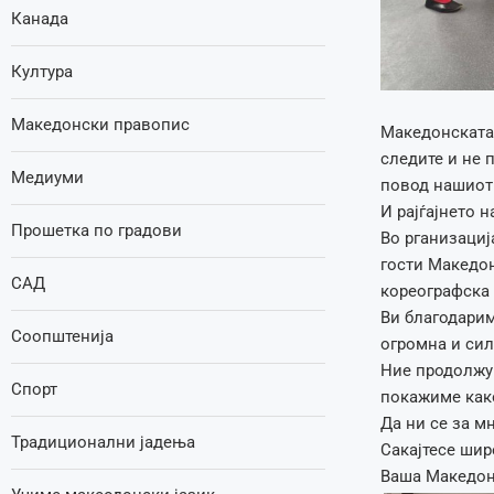
Канада
Култура
Македонски правопис
Македонската
следите и не 
Медиуми
повод нашиот
И рајѓајнето 
Прошетка по градови
Во рганизациј
гости Македон
САД
кореографска
Ви благодари
Соопштенија
огромна и си
Ние продолжув
Спорт
покажиме како
Да ни се за м
Традиционални јадења
Сакајтесе шир
Ваша Македон