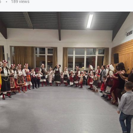
6
189
views