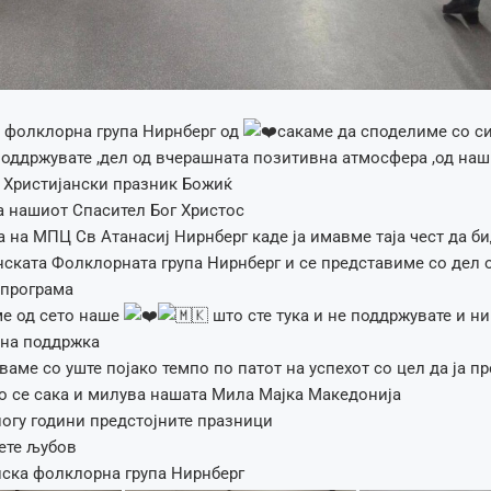
 фолклорна група Нирнберг од
сакаме да споделиме со си
поддржувате ,дел од вчерашната позитивна атмосфера ,од наш
 Христијански празник Божиќ
на нашиот Спасител Бог Христос
а на МПЦ Св Атанасиј Нирнберг каде ја имавме таја чест да 
ската Фолклорната група Нирнберг и се представиме со дел 
 програма
ме од сето наше
што сте тука и не поддржувате и ни
лна поддржка
аме со уште појако темпо по патот на успехот со цел да ја п
 се сака и милува нашата Мила Мајка Македонија
ногу години предстојните празници
ете љубов
ска фолклорна група Нирнберг