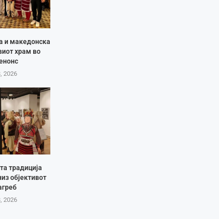
ја и македонска
виот храм во
енонс
8, 2026
та традиција
низ објективот
агреб
8, 2026