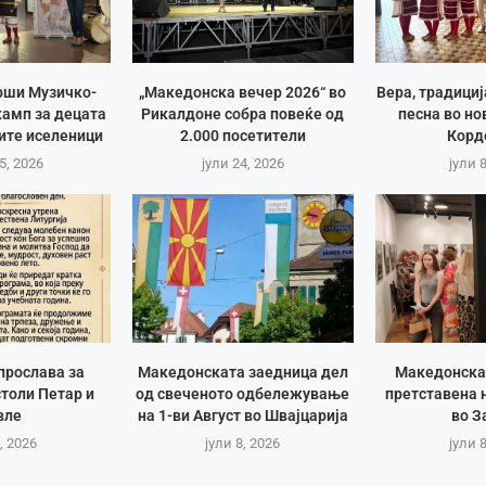
рши Музичко-
„Македонска вечер 2026“ во
Вера, традици
амп за децата
Рикалдоне собра повеќе од
песна во но
ите иселеници
2.000 посетители
Корд
5, 2026
јули 24, 2026
јули 
прослава за
Македонската заедница дел
Македонска
толи Петар и
од свеченото одбележување
претставена 
вле
на 1-ви Август во Швајцарија
во З
, 2026
јули 8, 2026
јули 