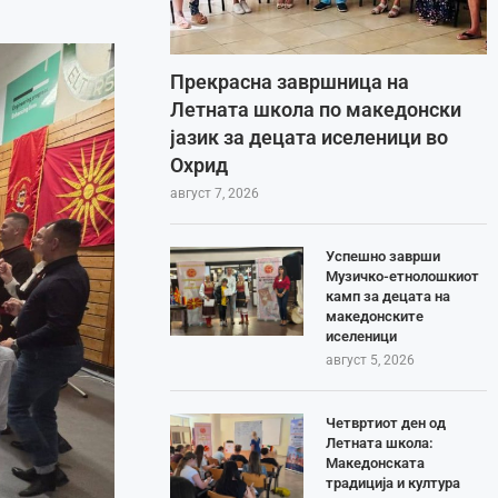
Прекрасна завршница на
Летната школа по македонски
јазик за децата иселеници во
Охрид
август 7, 2026
Успешно заврши
Музичко-етнолошкиот
камп за децата на
македонските
иселеници
август 5, 2026
Четвртиот ден од
Летната школа:
Македонската
традиција и култура