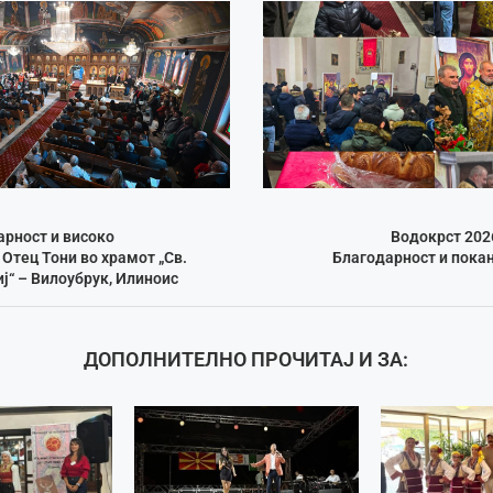
арност и високо
Водокрст 202
Отец Тони во храмот „Св.
Благодарност и пока
ј“ – Вилоубрук, Илиноис
ДОПОЛНИТЕЛНО ПРОЧИТАЈ И ЗА: