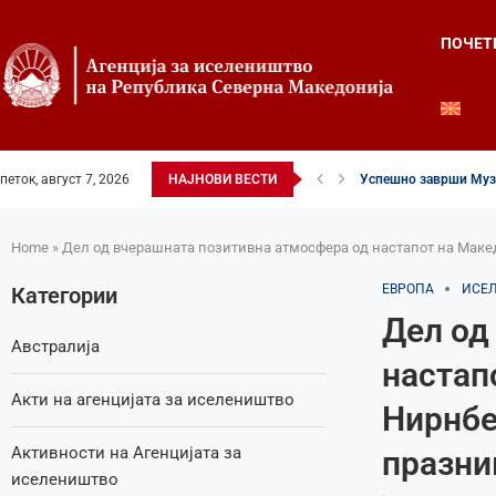
ПОЧЕТ
петок, август 7, 2026
НАЈНОВИ ВЕСТИ
Четвртиот ден од Лет
Илинденски свеченост
52-ри црковно-народе
Илинден во фокусот н
Младите генерации г
Свечено и молитвен
Свечено одбележан И
Свечено одбележан И
Home
»
Дел од вчерашната позитивна атмосфера од настапот на Маке
ЕВРОПА
ИСЕ
Категории
Дел од
Австралија
настап
Акти на агенцијата за иселеништво
Нирнбе
Активности на Агенцијата за
празни
иселеништво