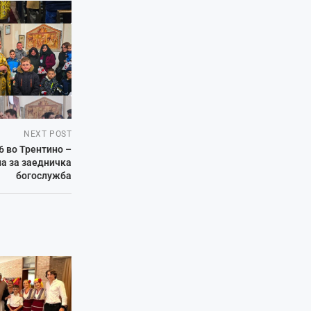
NEXT POST
6 во Трентино –
на за заедничка
богослужба