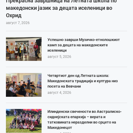
Прекрасна завршница на Летната школа по
македонски јазик за децата иселеници во
Охрид
август 7, 2026
Успешно заврши Музичко-етнолошкиот
камп за децата на македонските
иселеници
август 5, 2026
Четвртиот ден од Летната школа:
Македонската традиција и култура низ
посета на Вевчани
август 4, 2026
Илинденски свечености во Австралиско-
сиднејската епархија – верата и
татковината неразделни во срцето на
Македонецот