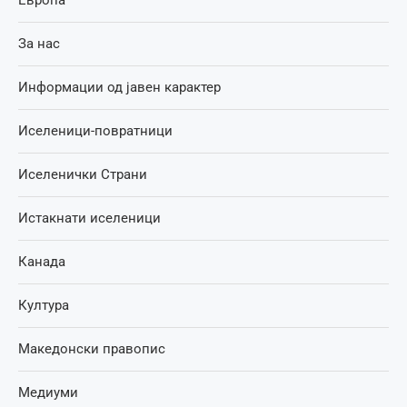
Европа
За нас
Информации од јавен карактер
Иселеници-повратници
Иселенички Страни
Истакнати иселеници
Канада
Култура
Македонски правопис
Медиуми