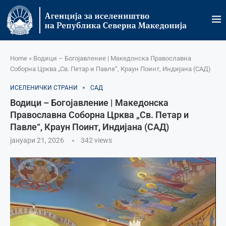
Home
»
Водици – Богојавление | Македонска Православна
Соборна Црква „Св. Петар и Павле“, Краун Поинт, Индијана (САД)
ИСЕЛЕНИЧКИ СТРАНИ
САД
Водици – Богојавление | Македонска
Православна Соборна Црква „Св. Петар и
Павле“, Краун Поинт, Индијана (САД)
јануари 21, 2026
342
views