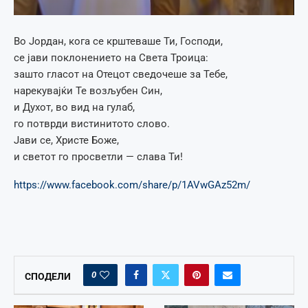
Во Јордан, кога се крштеваше Ти, Господи,
се јави поклонението на Света Троица:
зашто гласот на Отецот сведочеше за Тебе,
нарекувајќи Те возљубен Син,
и Духот, во вид на гулаб,
го потврди вистинитото слово.
Јави се, Христе Боже,
и светот го просветли — слава Ти!
https://www.facebook.com/share/p/1AVwGAz52m/
0
СПОДЕЛИ