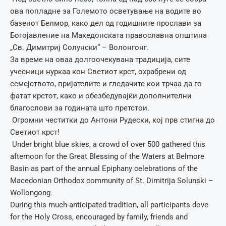
ова попладне за Големото осветување на водите во
базенот Белмор, како дел од годишните прослави за
Богојавление на Македонската православна општина
„Св. Димитриј Солунски“ – Волонгонг.
За време на оваа долгоочекувана традиција, сите
учесници нуркаа кон Светиот крст, охрабрени од
семејството, пријателите и гледачите кои трчаа да го
фатат крстот, како и обезбедувајќи дополнителни
благослови за годината што претстои.
Огромни честитки до Антони Рудески, кој прв стигна до
Светиот крст!
Under bright blue skies, a crowd of over 500 gathered this
afternoon for the Great Blessing of the Waters at Belmore
Basin as part of the annual Epiphany celebrations of the
Macedonian Orthodox community of St. Dimitrija Solunski –
Wollongong.
During this much-anticipated tradition, all participants dove
for the Holy Cross, encouraged by family, friends and