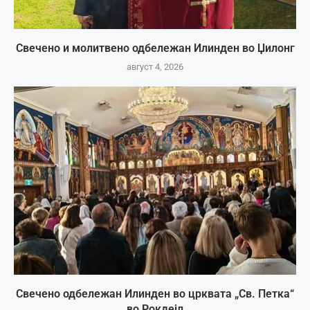
Свечено и молитвено одбележан Илинден во Џилонг
август 4, 2026
Свечено одбележан Илинден во црквата „Св. Петка“
во Рокдејл