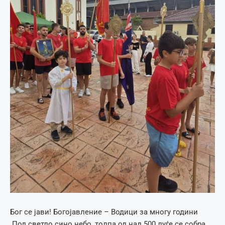
Бог се јави! Богојавление – Водици за многу години
Под светло сино небо, толпа од над 500 луѓе се собра