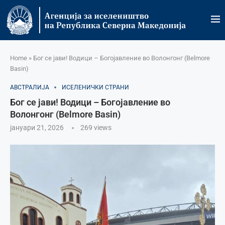
Home
»
Бог се јави! Водици – Богојавление во Волонгонг (Belmore
Basin)
АВСТРАЛИЈА
ИСЕЛЕНИЧКИ СТРАНИ
Бог се јави! Водици – Богојавление во
Волонгонг (Belmore Basin)
јануари 21, 2026
269
views