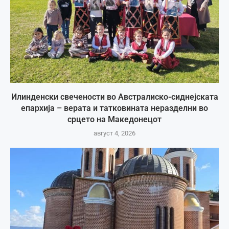
Илинденски свечености во Австралиско-сиднејската
епархија – верата и татковината неразделни во
срцето на Македонецот
август 4, 2026