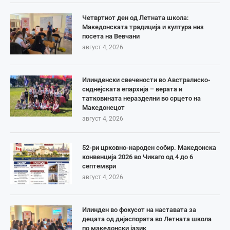
Четвртиот ден од Летната школа:
Македонската традиција и култура низ
посета на Вевчани
август 4, 2026
Илинденски свечености во Австралиско-
сиднејската епархија – верата и
татковината неразделни во срцето на
Македонецот
август 4, 2026
52-ри црковно-народен собир. Македонска
конвенција 2026 во Чикаго од 4 до 6
септември
август 4, 2026
Илинден во фокусот на наставата за
децата од дијаспората во Летната школа
по македонски јазик