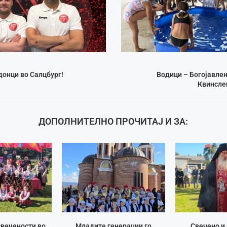
онци во Салцбург!
Водици – Богојавлени
Квинсле
ДОПОЛНИТЕЛНО ПРОЧИТАЈ И ЗА:
вечености во
Младите генерации го
Свечено и