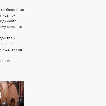
ј не беше само
дница при
 иднината –
таму каде што
едоштво и
ославна
и и далеку од
рковна