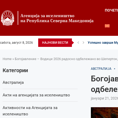
ПОЧЕТ
сабота, август 8, 2026
НАЈНОВИ ВЕСТИ
Успешно заврши Му
Четвртиот ден од Ле
Илинденски свеченос
52-ри црковно-наро
Илинден во фокусот 
Младите генерации 
Свечено и молитве
Свечено одбележан 
Свечено одбележан 
Home
»
Богојавление – Водици 2026 радосно одбележано во Шепертон,
АВСТРАЛИЈА
Категории
Богоја
Австралија
одбеле
Акти на агенцијата за иселеништво
јануари 21, 202
Активности на Агенцијата за
иселеништво