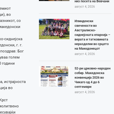
низ посета на Вевчани
август 4, 2026
лемиот
и), во
азникот, со
Илинденски
свечености во
македонски
Австралиско-
сиднејската епархија –
ко-сиднејска
верата и татковината
неразделни во срцето
онски, г. г.
на Македонецот
поздрав: Бог
август 4, 2026
вуваа голем
0 години
52-ри црковно-народен
собир. Македонска
конвенција 2026 во
, истрајноста
Чикаго од 4 до 6
септември
ција во
август 4, 2026
Крст
 молитвено
несувајќи