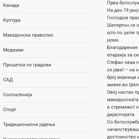
Прва богослуж
Канада
На ден 19 јан
Господов праз
Култура
Шепертон се о
што по цели 
Македонски правопис
јазик.
Благодарение 
Медиуми
епархија за с
Стефан оваа г
Прошетка по градови
се јави! – на
број верници 
САД
живее во Шеп
Овој настан п
Соопштенија
македонската 
и стремежот к
Спорт
дијаспората.
Со богослужба
Традиционални јадења
началствуваше
достоинство и