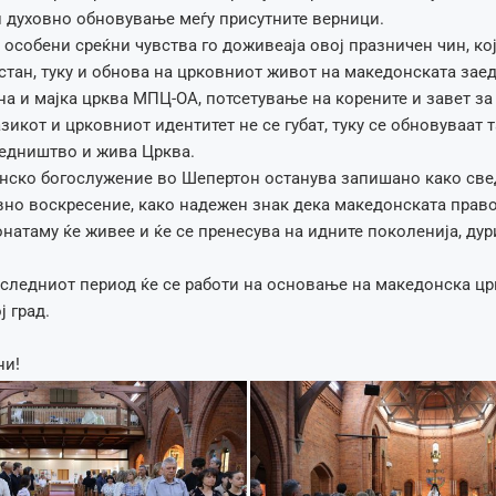
 и духовно обновување меѓу присутните верници.
 особени среќни чувства го доживеаја овој празничен чин, ко
стан, туку и обнова на црковниот живот на македонската зае
на и мајка црква МПЦ-ОА, потсетување на корените и завет за
азикот и црковниот идентитет не се губат, туку се обновуваат 
аедништво и жива Црква.
енско богослужение во Шепертон останува запишано како св
вно воскресение, како надежен знак дека македонската прав
онатаму ќе живее и ќе се пренесува на идните поколенија, дур
 следниот период ќе се работи на основање на македонска ц
ј град.
ни!