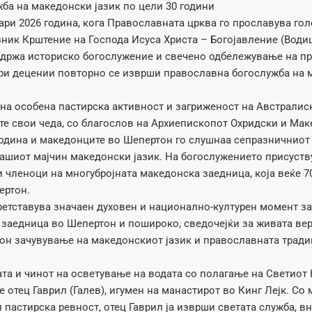
ба на македoнски јазик по цели 30 години
уари 2026 година, кога Православната црква го прославува го
ник Крштение на Господа Исуса Христа – Богојавление (Водиц
држа историско богослужение и свечено одбележување на пр
три децении повторно се изврши православна богослужба на 
на особена пастирска активност и загриженост на Австралис
ите свои чеда, со благослов на Архиепископот Охридски и Макед
одина и македонците во Шепертон го слушнаа сепразничниот 
 нашиот мајчин македонски јазик. На богослужението присуст
и членоци на многубројната македонска заедница, која веќе 7
ертон.
ретставува значаен духовен и национално-културен момент за
заедница во Шепертон и пошироко, сведочејќи за живата вера
он зачувување на македонскиот јазик и православната тради
та и чинот на осветување на водата со полагање на Светиот 
 отец Гаврил (Галев), игумен на манастирот во Кинг Лејк. Со
 пастирска ревност, отец Гаврил ја изврши светата служба, в