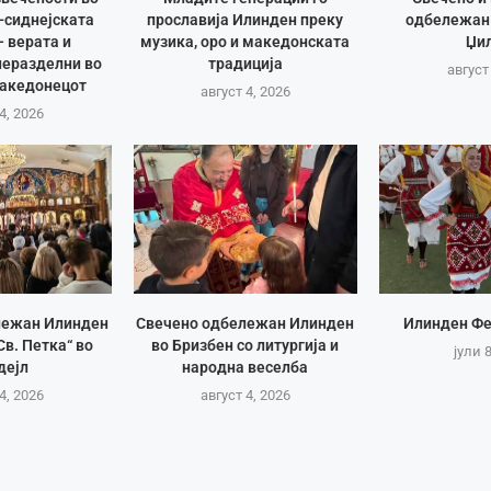
-сиднејската
прославија Илинден преку
одбележан
– верата и
музика, оро и македонската
Џи
неразделни во
традиција
август
Македонецот
август 4, 2026
4, 2026
лежан Илинден
Свечено одбележан Илинден
Илинден Фе
Св. Петка“ во
во Бризбен со литургија и
јули 
дејл
народна веселба
4, 2026
август 4, 2026