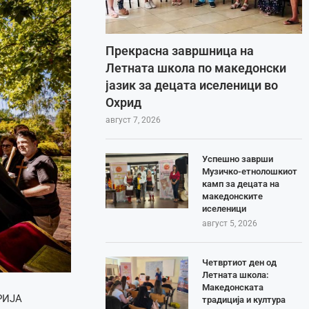
Прекрасна завршница на
Летната школа по македонски
јазик за децата иселеници во
Охрид
август 7, 2026
Успешно заврши
Музичко-етнолошкиот
камп за децата на
македонските
иселеници
август 5, 2026
Четвртиот ден од
Летната школа:
Македонската
РИЈА
традиција и култура