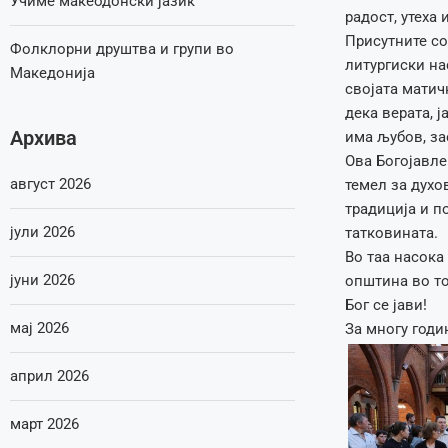
Учиме макеодонски јазик
радост, утеха
Присутните со
Фолклорни друштва и групи во
литургиски на
Македонија
својата матич
дека верата, ј
Архива
има љубов, з
Ова Богојавл
август 2026
темел за духо
традиција и п
јули 2026
татковината.
Во таа насока
јуни 2026
општина во то
Бог се јави!
мај 2026
За многу годи
април 2026
март 2026