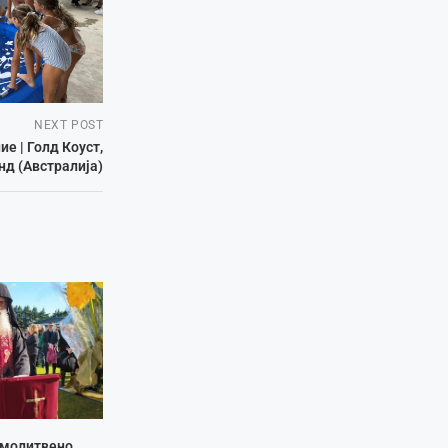
NEXT POST
е | Голд Коуст,
нд (Австралија)
 молитвено