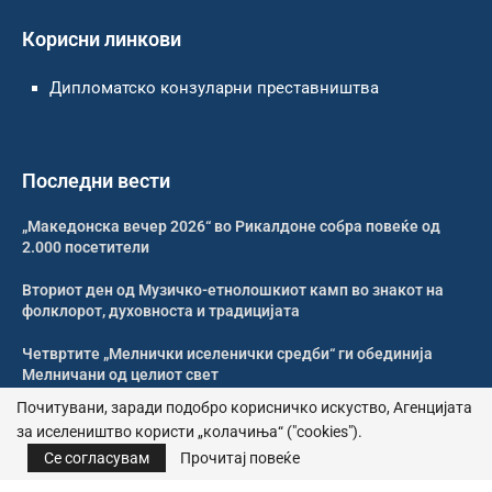
Корисни линкови
Дипломатско конзуларни преставништва
Последни вести
„Македонска вечер 2026“ во Рикалдоне собра повеќе од
2.000 посетители
Вториот ден од Музичко-етнолошкиот камп во знакот на
фолклорот, духовноста и традицијата
Четвртите „Мелнички иселенички средби“ ги обединија
Мелничани од целиот свет
Почитувани, заради подобро корисничко искуство, Агенцијата
Традиција, креативност и незаборавна вечер на Музичко-
за иселеништво користи „колачиња“ ("cookies").
етнолошкиот камп
Се согласувам
Прочитај повеќе