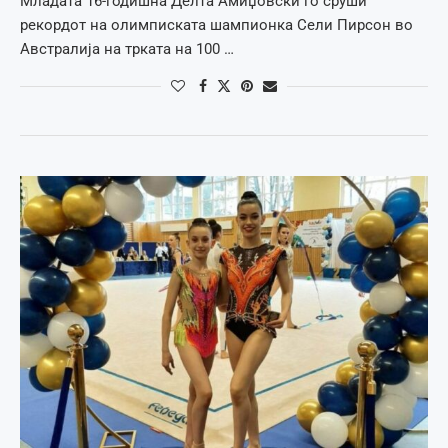
Младата 16-годишна Делта Амиџовски го сруши
рекордот на олимписката шампионка Сели Пирсон во
Австралија на трката на 100 …