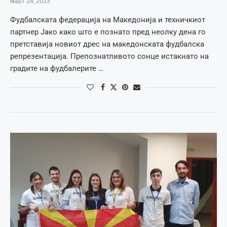
март 24, 2023
Фудбалската федерација на Македонија и техничкиот
партнер Јако како што е познато пред неолку дена го
претставија новиот дрес на македонската фудбалска
репрезентација. Препознатливото сонце истакнато на
градите на фудбалерите …