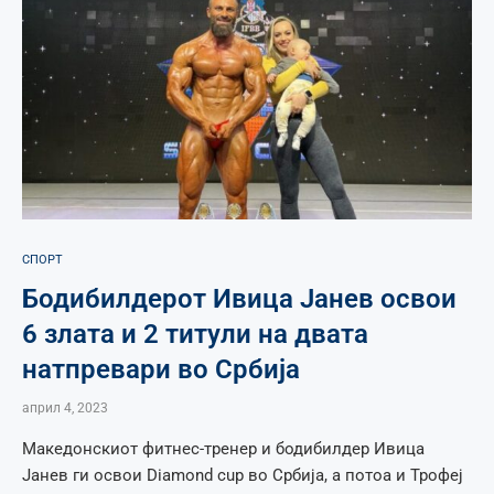
СПОРТ
Бодибилдерот Ивица Јанев освои
6 злата и 2 титули на двата
натпревари во Србија
април 4, 2023
Maкедонскиот фитнес-тренер и бодибилдер Ивица
Јанев ги освои Diamond cup во Србија, а потоа и Трофеј