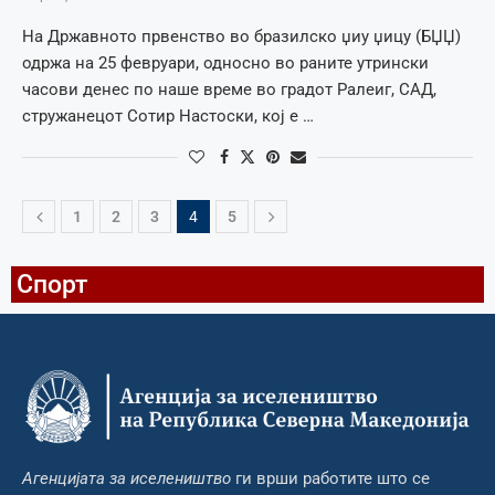
На Државното првенство во бразилско џиу џицу (БЏЏ)
одржа на 25 февруари, односно во раните утрински
часови денес по наше време во градот Ралеиг, САД,
стружанецот Сотир Настоски, кој е …
1
2
3
4
5
Спорт
Агенцијата за иселеништво
ги врши работите што се