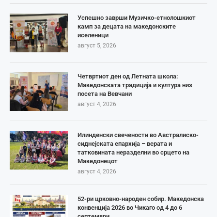
Успешно заврши Музичко-етнолошкиот
камп за децата на македонските
иселеници
август 5, 2026
Четвртиот ден од Летната школа:
Македонската традиција и култура низ
посета на Вевчани
август 4, 2026
Илинденски свечености во Австралиско-
сиднејската епархија – верата и
татковината неразделни во срцето на
Македонецот
август 4, 2026
52-ри црковно-народен собир. Македонска
конвенција 2026 во Чикаго од 4 до 6
септември