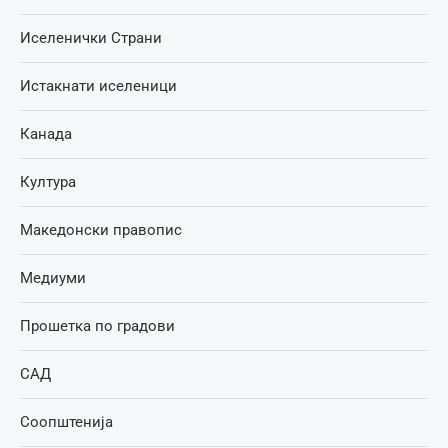
Иселенички Страни
Истакнати иселеници
Канада
Култура
Македонски правопис
Медиуми
Прошетка по градови
САД
Соопштенија