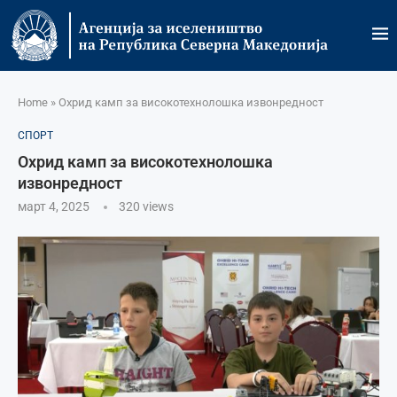
Home
»
Охрид камп за високотехнолошка извонредност
СПОРТ
Охрид камп за високотехнолошка
извонредност
март 4, 2025
320
views