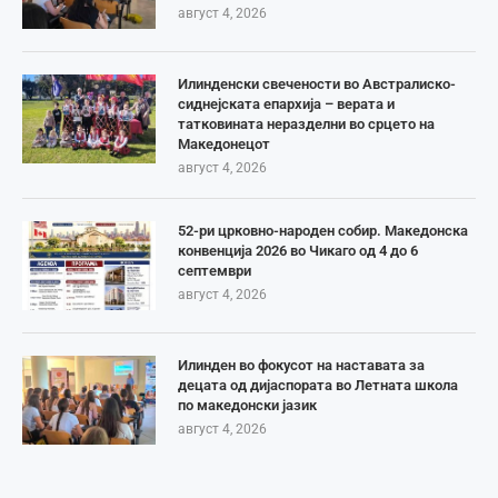
август 4, 2026
Илинденски свечености во Австралиско-
сиднејската епархија – верата и
татковината неразделни во срцето на
Македонецот
август 4, 2026
52-ри црковно-народен собир. Македонска
конвенција 2026 во Чикаго од 4 до 6
септември
август 4, 2026
Илинден во фокусот на наставата за
децата од дијаспората во Летната школа
по македонски јазик
август 4, 2026