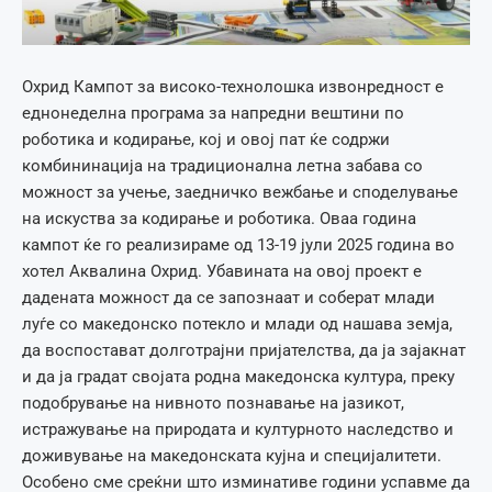
Охрид Кампот за високо-технолошка извонредност е
еднонеделна програма за напредни вештини по
роботика и кодирање, кој и овој пат ќе содржи
комбининација на традиционална летна забава со
можност за учење, заедничко вежбање и споделување
на искуства за кодирање и роботика. Оваа година
кампот ќе го реализираме од 13-19 јули 2025 година во
хотел Аквалина Охрид. Убавината на овој проект е
дадената можност да се запознаат и соберат млади
луѓе со македонско потекло и млади од нашава земја,
да воспостават долготрајни пријателства, да ја зајакнат
и да ја градат својата родна македонска култура, преку
подобрување на нивното познавање на јазикот,
истражување на природата и културното наследство и
доживување на македонската кујна и специјалитети.
Особено сме среќни што изминативе години успавме да