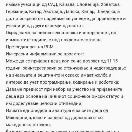
имаме учесници од САД, Канада, Словенија, Хрватска,
Германија, Катар, Австрија, Данска, Кипар, Шведска, и
др, но искрено се надеваме ќе успееме да привлечеме и
учесници од другите земји од светот.
Охрид камп за високотехнолошка извонредност, во
изминатите години, е под покровителство на
Претседателот на РСМ.
Интересни информации за проектот:
Може да се пријават деца кои се на возраст од 11-15
години, заинтересирани за стекнување и надоградување
на знаењата и вештините и секако имаат желба и
интерес да учат програмирање, кодирање и роботика;
Даваме предност при избор за учество на пријавените
деца врз основа на нивниот социо-економски статус и
им доделуваме целосни стипендии;
Нашата еднонеделна авантура е за сите деца од
Македонија, како и за деца од дијаспората со
македонско потекло;
Ќе комуницираме на англиски и македонски јазик со