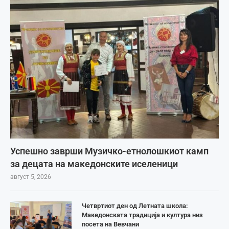
Успешно заврши Музичко-етнолошкиот камп
за децата на македонските иселеници
август 5, 2026
Четвртиот ден од Летната школа:
Македонската традиција и култура низ
посета на Вевчани