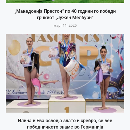
„Македонија Престон“ по 40 години го победи
грчкиот „Јужен Мелбурн“
март 11, 2025
Илина и Ева освоија злато и сребро, се вее
победничкото знаме во Германија