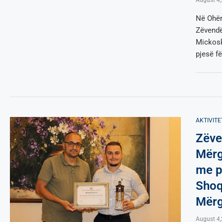
Në Ohër
Zëvendë
Mickosk
pjesë f
AKTIVITE
Zëve
Mërg
me p
Shoq
Mër
August 4