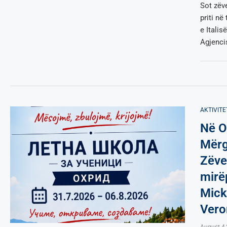
Sot zëv
priti n
e Itali
Agjenci
AKTIVITE
Në O
Mërg
Zëve
mirëp
Mick
Vero
August 4