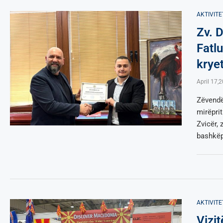
AKTIVITE
Zv. D
Fatl
krye
April 17,
Zëvendë
mirëpri
Zvicër, 
bashkëp
AKTIVITE
Vizit