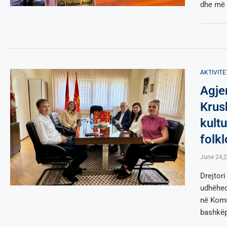
dhe më t
AKTIVITE
Agje
Krus
kult
folk
June 24,
Drejtor
udhëheqë
në Komu
bashkëp