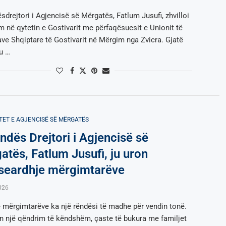
drejtori i Agjencisë së Mërgatës, Fatlum Jusufi, zhvilloi
m në qytetin e Gostivarit me përfaqësuesit e Unionit të
ve Shqiptare të Gostivarit në Mërgim nga Zvicra. Gjatë
 u …
TET E AGJENCISË SË МËRGATËS
ndës Drejtori i Agjencisë së
atës, Fatlum Jusufi, ju uron
seardhje mërgimtarëve
026
e mërgimtarëve ka një rëndësi të madhe për vendin tonë.
on një qëndrim të këndshëm, çaste të bukura me familjet