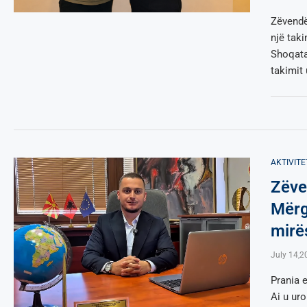
Zëvendës
një taki
Shoqata
takimit
AKTIVITE
Zëve
Mërg
mirë
July 14,2
Prania 
Ai u ur