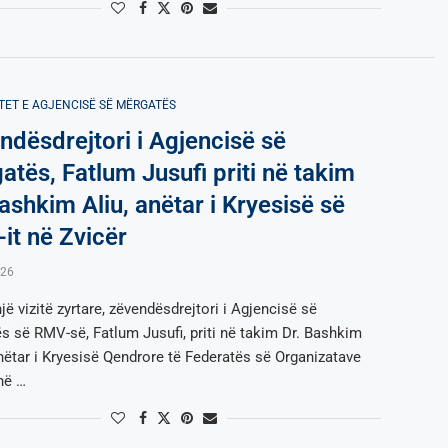
TET E AGJENCISË SË МËRGATËS
ndësdrejtori i Agjencisë së
atës, Fatlum Jusufi priti në takim
ashkim Aliu, anëtar i Kryesisë së
-it në Zvicër
026
jë vizitë zyrtare, zëvendësdrejtori i Agjencisë së
s së RMV-së, Fatlum Jusufi, priti në takim Dr. Bashkim
anëtar i Kryesisë Qendrore të Federatës së Organizatave
në …