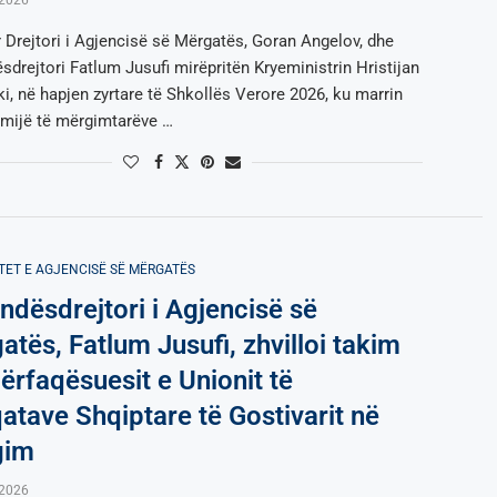
 Drejtori i Agjencisë së Mërgatës, Goran Angelov, dhe
sdrejtori Fatlum Jusufi mirëpritën Kryeministrin Hristijan
i, në hapjen zyrtare të Shkollës Verore 2026, ku marrin
ëmijë të mërgimtarëve …
TET E AGJENCISË SË МËRGATËS
ndësdrejtori i Agjencisë së
atës, Fatlum Jusufi, zhvilloi takim
ërfaqësuesit e Unionit të
atave Shqiptare të Gostivarit në
gim
,2026