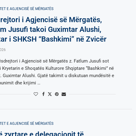
TET E AGJENCISË SË МËRGATËS
rejtori i Agjencisë së Mërgatës,
um Jusufi takoi Guximtar Alushi,
tar i SHKSH “Bashkimi” në Zvicër
2026
sdrejtori i Agjencisë së Mërgatës z. Fatlum Jusufi sot
ti Kryetarin e Shoqatës Kulturore Shqiptare “Bashkimi” në
z. Guximtar Alushi. Gjatë takimit u diskutuan mundësitë e
unimit dhe krijimi …
TET E AGJENCISË SË МËRGATËS
ë zyrtare e delegacionit të