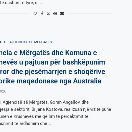
ë dashurit e tyre, si …
TET E AGJENCISË SË МËRGATËS
ncia e Mërgatës dhe Komuna e
hevës u pajtuan për bashkëpunim
uror dhe pjesëmarrjen e shoqërive
lorike maqedonase nga Australia
2026
i i Agjencisë së Mërgatës, Goran Angellov, dhe
sja e sektorit, Biljana Kostova, realizuan një vizitë pune
nën e Krushevës me qëllim të përcaktimit të
unimit të ardhshëm dhe …