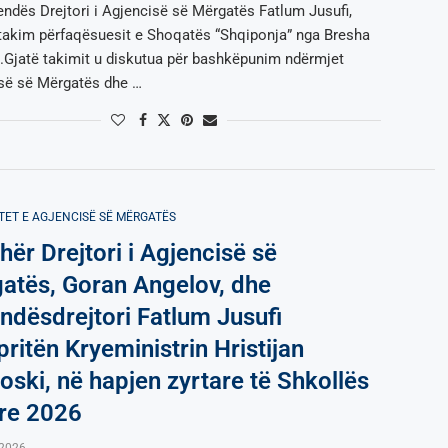
endës Drejtori i Agjencisë së Mërgatës Fatlum Jusufi,
ë takim përfaqësuesit e Shoqatës “Shqiponja” nga Bresha
së.Gjatë takimit u diskutua për bashkëpunim ndërmjet
së së Mërgatës dhe …
TET E AGJENCISË SË МËRGATËS
hër Drejtori i Agjencisë së
atës, Goran Angelov, dhe
ndësdrejtori Fatlum Jusufi
ritën Kryeministrin Hristijan
oski, në hapjen zyrtare të Shkollës
re 2026
,2026