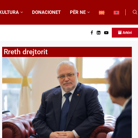
KULTURA
DONACIONET
PËR NE
Arkivi
Rreth drejtorit