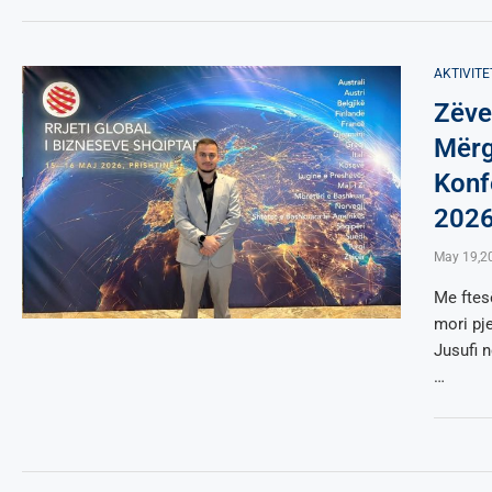
AKTIVITE
Zëve
Mërg
Konf
202
May 19,2
Me ftesë
mori pj
Jusufi 
…