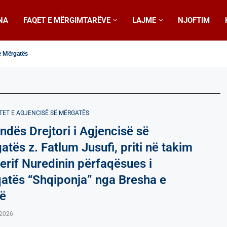
NA
FAQET E MËRGIMTARËVE
LAJME
NJOFTIM
 e Mërgatës
ë Drejtorit të Agjencisë së Mërgatës
r familjet
 për mësim plotësues në gjuhën shqipe
ligjeratë që do të mbahet mend gjatë
dhje në shkollat e mesme në Toronto
ë së Mërgatës z. Fatlum Jusufi zhvilloi takim pune...
aqedonia shprehin ngushëllimet e tyre të sinqerta...
ën e Kurban Bajramit
TET E AGJENCISË SË МËRGATËS
ndës Drejtori i Agjencisë së
tës z. Fatlum Jusufi, priti në takim
herif Nuredinin përfaqësues i
atës “Shqiponja” nga Bresha e
së
,2026