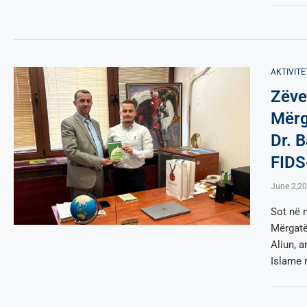
AKTIVITE
Zëve
Mërg
Dr. B
FIDS
June 2,2
Sot në n
Mërgatë
Aliun, 
Islame 