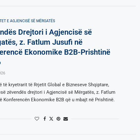
TET E AGJENCISË SË МËRGATËS
ndës Drejtori i Agjencisë së
atës, z. Fatlum Jusufi në
erencë Ekonomike B2B-Prishtinë
6
026
 të kryetrarit të Rrjetit Global e Bizneseve Shqiptare,
esë zëvendës drejtori i Agjencisë së Mërgatës, z. Fatlum
në Konferencën Ekonomike B2B që u mbajt në Prishtinë.