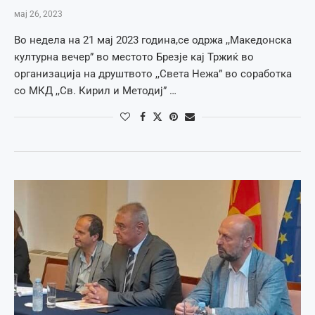
мај 26, 2023
Во недела на 21 мај 2023 година,се одржа ,,Македонска
културна вечер” во местото Брезје кај Тржиќ во
организација на друштвото ,,Света Нежа” во соработка
со МКД ,,Св. Кирил и Методиј” …