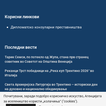
Корисни линкови
Дипломатско конзуларни преставништва
Последни вести
Тарик Семси, по потекло од Жупа, стана прв странец
советник во Советот на Општина Венеција
Реканци Трст победници на „Река куп Трентино 2026“ во
Италија
Света Архиерејска Литургија во Трентино – историски ден
на духовно и национално обединување
Почитувани, заради подобро корисничко искуство, Агенцијата
Започна изградбата на македонската православна црква
за иселеништво користи „колачиња“ ("cookies").
во Берлин – храм на верата, надежта и љубовта