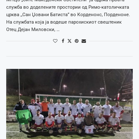
служба во доделените простории од Римо-католичката
црква ,,Сан Џовани Батиста” во Корденонс, Порденоне.
На службата која ја водеше парохискиот свештеник
Отец Дејан Миловски, …