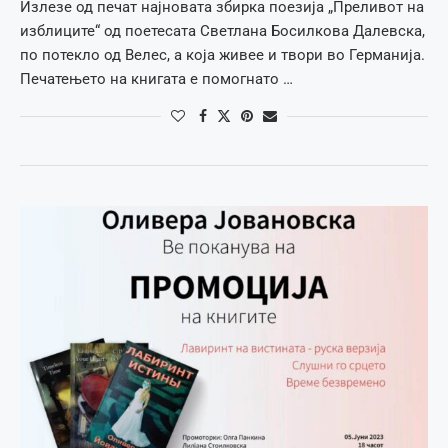
Излезе од печат најновата збирка поезија „Преливот на
изблиците“ од поетесата Светлана Босилкова Далевска,
по потекло од Велес, а која живее и твори во Германија.
Печатењето на книгата е помогнато …