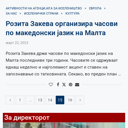
АКТИВНОСТИ НА АГЕНЦИЈАТА ЗА ИСЕЛЕНИШТВО
ЕВРОПА
ЗА НАС
ИСЕЛЕНИЧКИ СТРАНИ
КУЛТУРА
Розита Закева организира часови
по македонски јазик на Малта
март 22, 2023
Розита Закева држи часови по македонски јазик на
Малта последниве три години. Часовите се одржуваат
еднаш неделно и најголемиот акцент е ставен на
запознавање со татковината. Секако, во преден план …
1
…
13
14
15
16
За директорот