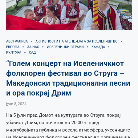
АВСТРАЛИЈА
АКТИВНОСТИ НА АГЕНЦИЈАТА ЗА ИСЕЛЕНИШТВО
ЕВРОПА
ЗА НАС
ИСЕЛЕНИЧКИ СТРАНИ
КАНАДА
КУЛТУРА
САД
“Голем концерт на Иселеничкиот
фолклорен фестивал во Струга –
Македонски традиционални песни
и ора покрај Дрим
јули 8, 2024
На 5 јули пред Домот на културата во Струга, покрај
убавиот Дрим, со почеток во 20:00 ч. пред
многубројната публика и весела атмосфера, учесниците
на Иселеничкиот фолклорен фестивал во организација