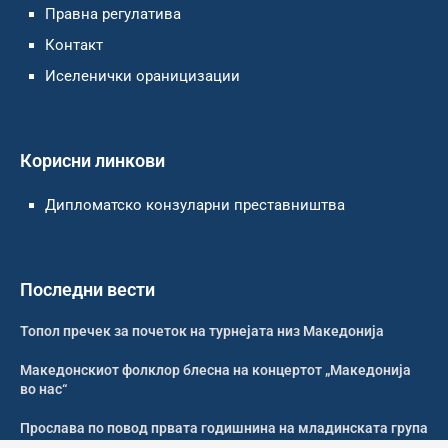
Правна регулатива
Контакт
Иселенички ораницизации
Корисни линкови
Дипломатско конзуларни преставништва
Последни вести
Топол пречек за почеток на турнејата низ Македонија
Македонскиот фолклор блесна на концертот „Македонија
во нас“
Прослава по повод првата годишнина на младинската група
„Living Faith“