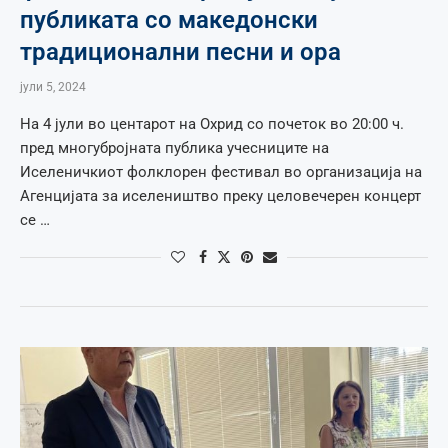
публиката со македонски
традиционални песни и ора
јули 5, 2024
На 4 јули во центарот на Охрид со почеток во 20:00 ч.
пред многубројната публика учесниците на
Иселеничкиот фолклорен фестивал во организација на
Агенцијата за иселеништво преку целовечерен концерт
се …