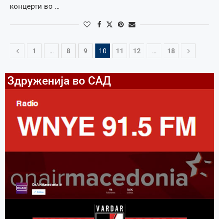
концерти во …
1
…
8
9
10
11
12
…
18
Здруженија во САД