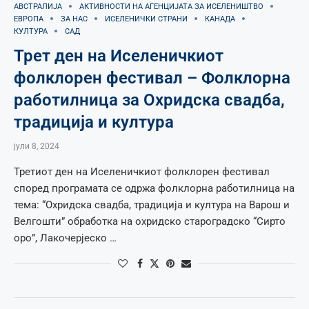
АВСТРАЛИЈА
АКТИВНОСТИ НА АГЕНЦИЈАТА ЗА ИСЕЛЕНИШТВО
ЕВРОПА
ЗА НАС
ИСЕЛЕНИЧКИ СТРАНИ
КАНАДА
КУЛТУРА
САД
Трет ден на Иселеничкиот
фолклорен фестивал – Фолклорна
работилница за Охридска свадба,
традиција и култура
јули 8, 2024
Третиот ден на Иселеничкиот фолклорен фестивал
според програмата се одржа фолклорна работилница на
тема: “Охридска свадба, традиција и култура на Варош и
Велгошти” обработка на охридско староградско “Сирто
оро”, Лакочерјеско …