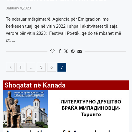
January 9,2023
Të nderuar mërgimtarë, Agjencia për Emigracion, me
kërkesën tuaj, që në vitin 2022 i shpall aktitvitetet të saja
verore për vitin 2023: Festivali Poetik, që do të mbahet më
dt. …
1
…
5
6
7
Shoqatat në Kanada