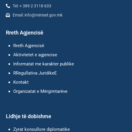
Tel: + 389 2 3118 633
Email: info@minisel.gov.mk
Rreth Agjencisë
Rreth Agjencisë
Aktivitetet e agjencise
Informatat me karakter publike
RRegullativa JuridikeE
Kontakt
Оrganizatat e Mërgimtarëve
Lidhje të dobishme
Zyrat konsullore diplomatike