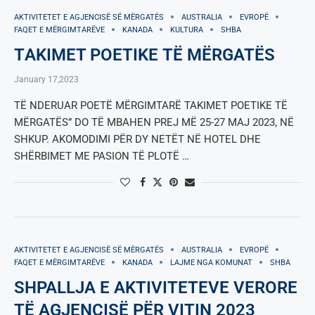
AKTIVITETET E AGJENCISË SË МËRGATËS
AUSTRALIA
EVROPË
FAQET E MËRGIMTARËVE
KANADA
KULTURA
SHBA
ТAKIMET POETIKE ТË MËRGATËS
January 17,2023
TË NDERUAR POETË MËRGIMTARË TAKIMET POETIKE TË
MËRGATËS” DO TË MBAHEN PREJ MË 25-27 MAJ 2023, NË
SHKUP. AKOMODIMI PËR DY NETËT NË HOTEL DHE
SHËRBIMET ME PASION TË PLOTË …
AKTIVITETET E AGJENCISË SË МËRGATËS
AUSTRALIA
EVROPË
FAQET E MËRGIMTARËVE
KANADA
LAJME NGA KOMUNAT
SHBA
SHPALLJA E AKTIVITETEVE VERORE
TË AGJENCISË PËR VITIN 2023