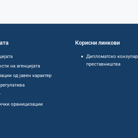
јата
Корисни линкови
цијата
Дипломатско конзула
преставништва
сти на агенцијата
ции од јавен карактер
регулатива
т
ички ораницизации