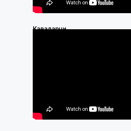
Кавадарци