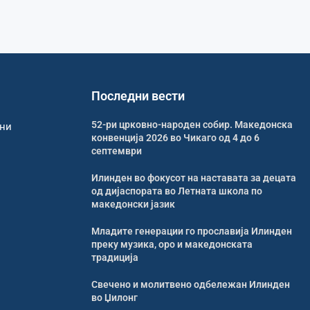
Последни вести
52-ри црковно-народен собир. Македонска
рни
конвенција 2026 во Чикаго од 4 до 6
септември
Илинден во фокусот на наставата за децата
од дијаспората во Летната школа по
македонски јазик
Младите генерации го прославија Илинден
преку музика, оро и македонската
традиција
Свечено и молитвено одбележан Илинден
во Џилонг