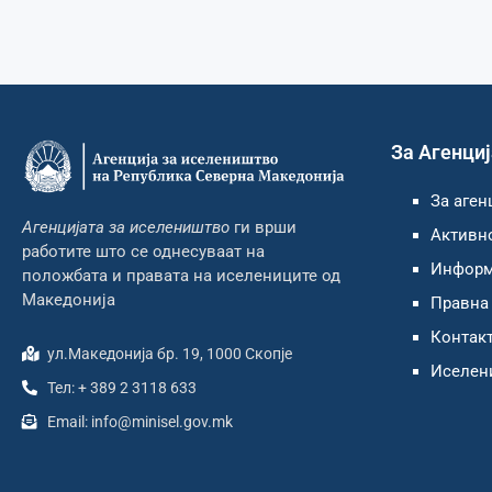
За Агенци
За аген
Агенцијата за иселеништво
ги врши
Активно
работите што се однесуваат на
Информа
положбата и правата на иселениците од
Македонија
Правна 
Контак
ул.Македонија бр. 19, 1000 Скопје
Иселен
Тел: + 389 2 3118 633
Email: info@minisel.gov.mk